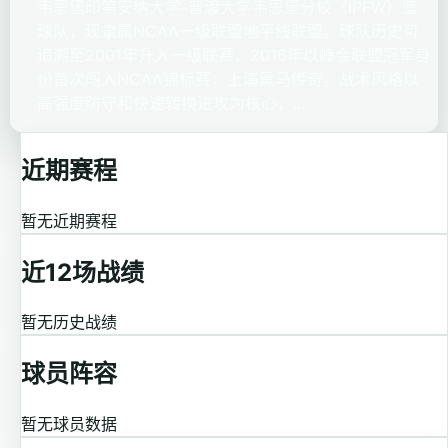
韦恩堡印第安纳大学-普渡大学韦恩堡分校（IPFW）篮
球队，现隶属NCAA一级联盟地平线联盟。球队历史可
追溯至2001年升入一级联赛，2016年以峰会联盟冠军身
份首次闯入NCAA锦标赛，上演黑马传奇。战术风格以
高强度防守和快速转换进攻为核心，...
近期赛程
暂无近期赛程
近12场战绩
暂无历史战绩
球员阵容
暂无球员数据