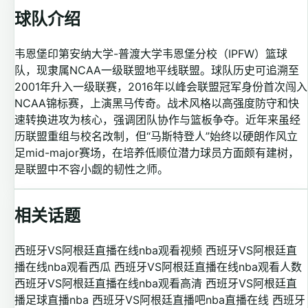
球队介绍
韦恩堡印第安纳大学-普渡大学韦恩堡分校（IPFW）篮球
队，现隶属NCAA一级联盟地平线联盟。球队历史可追溯至
2001年升入一级联赛，2016年以峰会联盟冠军身份首次闯入
NCAA锦标赛，上演黑马传奇。战术风格以高强度防守和快
速转换进攻为核心，强调团队协作与篮板争夺。近年来虽经
历联盟重组与校名改制，但“马斯特登人”始终以硬朗作风立
足mid-major赛场，在培养低顺位潜力球员方面颇有建树，
是联盟中不容小觑的韧性之师。
相关话题
西班牙VS阿根廷直播在线nba观看视频
西班牙VS阿根廷直
播在线nba观看西瓜
西班牙VS阿根廷直播在线nba观看人数
西班牙VS阿根廷直播在线nba观看高清
西班牙VS阿根廷直
播足球直播nba
西班牙VS阿根廷直播吧nba直播在线
西班牙