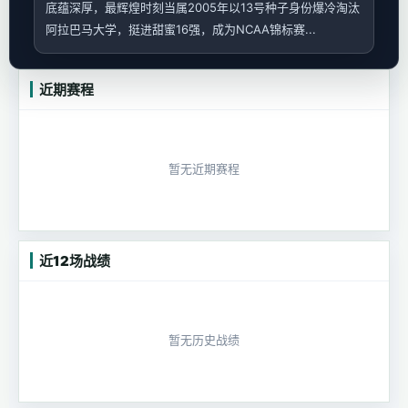
底蕴深厚，最辉煌时刻当属2005年以13号种子身份爆冷淘汰
阿拉巴马大学，挺进甜蜜16强，成为NCAA锦标赛...
近期赛程
暂无近期赛程
近12场战绩
暂无历史战绩