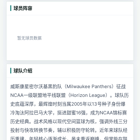
球员阵容
暂无球员数据
球队介绍
威斯康星密尔沃基黑豹队（Milwaukee Panthers）征战
NCAA一级联盟地平线联盟（Horizon League）。球队历
史底蕴深厚，最辉煌时刻当属2005年以13号种子身份爆
冷淘汰阿拉巴马大学，挺进甜蜜16强，成为NCAA锦标赛
历史经典。战术风格以现代空间篮球为核，强调外线三分
投射与快攻转换节奏，辅以积极防守轮转。近年来球队经
历重建，年轻核心逐渐成长，虽未重返巅峰，但常能在联