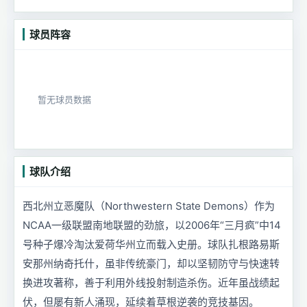
球员阵容
暂无球员数据
球队介绍
西北州立恶魔队（Northwestern State Demons）作为
NCAA一级联盟南地联盟的劲旅，以2006年“三月疯”中14
号种子爆冷淘汰爱荷华州立而载入史册。球队扎根路易斯
安那州纳奇托什，虽非传统豪门，却以坚韧防守与快速转
换进攻著称，善于利用外线投射制造杀伤。近年虽战绩起
伏，但屡有新人涌现，延续着草根逆袭的竞技基因。