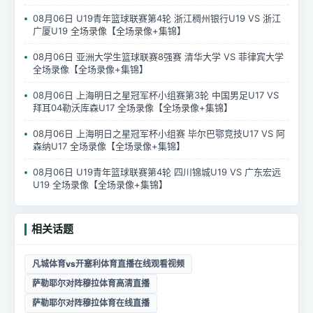
08月06日 U19青年篮球联赛第4轮 浙江稠州银行U19 VS 浙江
广厦U19 全场录像【全场录像+集锦】
08月06日 亚洲大学生篮球联赛8强赛 清华大学 VS 菲律宾大学
全场录像【全场录像+集锦】
08月06日 上海明日之星冠军杯小组赛第3轮 中国男足U17 VS
拜耳04勒沃库森U17 全场录像【全场录像+集锦】
08月06日 上海明日之星冠军杯小组赛 毕尔巴鄂竞技U17 VS 阿
森纳U17 全场录像【全场录像+集锦】
08月06日 U19青年篮球联赛第4轮 四川锦城U19 VS 广东宏远
U19 全场录像【全场录像+集锦】
相关话题
凡城体育vs开塞利体育直播在线观看视频
萨勒耶尔对阵穆拉体育高清直播
萨勒耶尔对阵穆拉体育在线直播