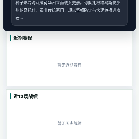
种子爆冷淘汰爱荷华州立而载入史册。球队扎根路易斯安那
州纳奇托什，虽非传统豪门，却以坚韧防守与快速转换进攻
著...
近期赛程
暂无近期赛程
近12场战绩
暂无历史战绩