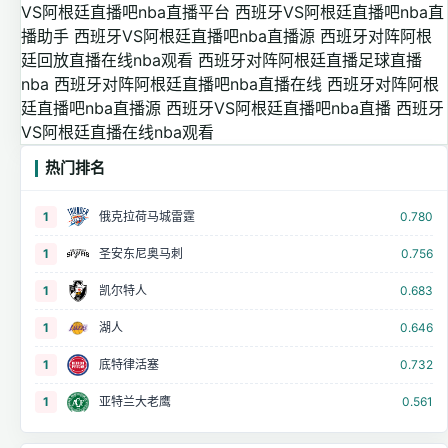
VS阿根廷直播吧nba直播平台
西班牙VS阿根廷直播吧nba直
播助手
西班牙VS阿根廷直播吧nba直播源
西班牙对阵阿根
廷回放直播在线nba观看
西班牙对阵阿根廷直播足球直播
nba
西班牙对阵阿根廷直播吧nba直播在线
西班牙对阵阿根
廷直播吧nba直播源
西班牙VS阿根廷直播吧nba直播
西班牙
VS阿根廷直播在线nba观看
热门排名
1
俄克拉荷马城雷霆
0.780
1
圣安东尼奥马刺
0.756
1
凯尔特人
0.683
1
湖人
0.646
1
底特律活塞
0.732
1
亚特兰大老鹰
0.561