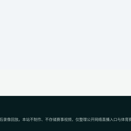
后录像回放。本站不制作、不存储赛事视频，仅整理公开网络直播入口与体育