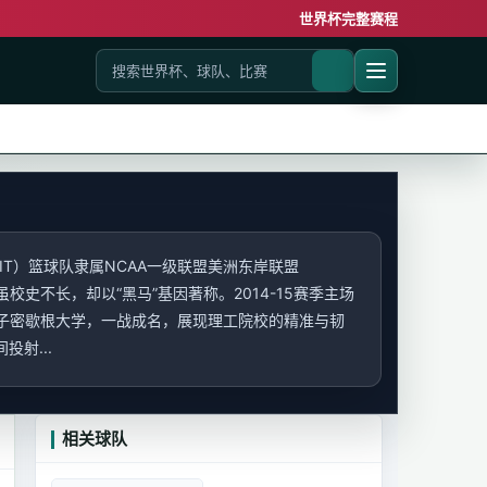
世界杯完整赛程
IT）篮球队隶属NCAA一级联盟美洲东岸联盟
t），虽校史不长，却以“黑马”基因著称。2014-15赛季主场
种子密歇根大学，一战成名，展现理工院校的精准与韧
射...
相关球队