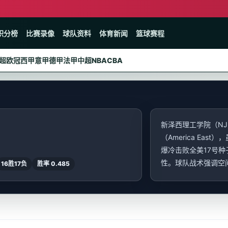
积分榜
比赛录像
球队资料
体育新闻
篮球赛程
超
欧冠
西甲
意甲
德甲
法甲
中超
NBA
CBA
新泽西理工学院（NJ
（America Eas
爆冷击败全美17号
性。球队战术强调空间投
16胜17负
胜率 0.485