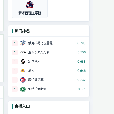
新泽西理工学院
热门排名
1
俄克拉荷马城雷霆
0.780
1
圣安东尼奥马刺
0.756
1
凯尔特人
0.683
1
湖人
0.646
1
底特律活塞
0.732
1
亚特兰大老鹰
0.561
直播入口