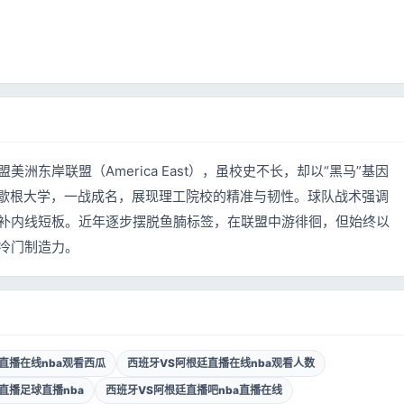
美洲东岸联盟（America East），虽校史不长，却以“黑马”基因
种子密歇根大学，一战成名，展现理工院校的精准与韧性。球队战术强调
补内线短板。近年逐步摆脱鱼腩标签，在联盟中游徘徊，但始终以
冷门制造力。
直播在线nba观看西瓜
西班牙VS阿根廷直播在线nba观看人数
直播足球直播nba
西班牙VS阿根廷直播吧nba直播在线