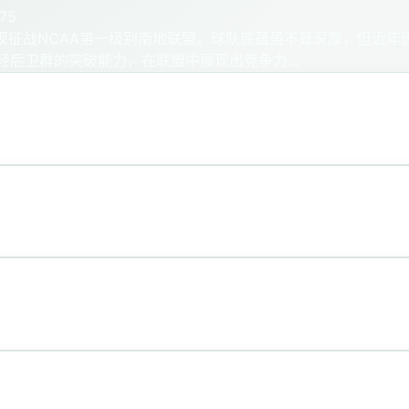
75
现征战NCAA第一级别南地联盟。球队底蕴虽不算深厚，但近年
轻后卫群的突破能力，在联盟中展现出竞争力...