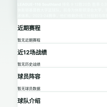
LEAGUE-116 Southland
排名 9
12胜20负
胜率 0.3
休斯顿基督教大学篮球队，前身为休斯顿浸会大学，
术体系。2023-24赛季，他们依赖外线三分投射与年
近期赛程
暂无近期赛程
近12场战绩
暂无历史战绩
球员阵容
暂无球员数据
球队介绍