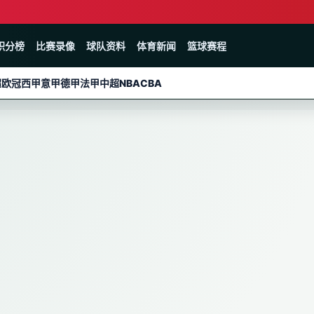
积分榜
比赛录像
球队资料
体育新闻
篮球赛程
超
欧冠
西甲
意甲
德甲
法甲
中超
NBA
CBA