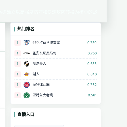
逐步确立以高强度防守和快速攻防转换为核心的战
热门排名
1
俄克拉荷马城雷霆
0.780
1
圣安东尼奥马刺
0.756
1
凯尔特人
0.683
1
湖人
0.646
1
底特律活塞
0.732
1
亚特兰大老鹰
0.561
直播入口