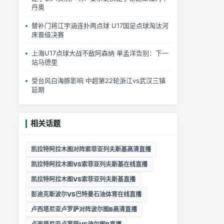
丹奥
替补门将江宇涵连扑两点球 U17国足点球淘汰河
床晋级决赛
上海U17点球大战不敌阿森纳 单孟洋告别：下一
站马德里
受台风白海豚影响 中超第22轮浙江vs武汉三镇
延期
相关话题
凯拉特阿拉木图对阵索菲亚列夫斯基高清直播
凯拉特阿拉木图VS索菲亚列夫斯基在线直播
凯拉特阿拉木图VS索菲亚列夫斯基直播
彭迪克斯波尔VS巴特曼石油体育在线直播
卢西塔尼亚卢罗萨对阵波尔图B高清直播