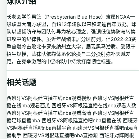
球队介绍
长老会学院男篮（Presbyterian Blue Hose）隶属NCAA一
级联盟大南方联盟，自1913年建队以来积淀逾百年历史。球
队以坚韧防守与团队传导为核心理念，强调低位协防与转换
进攻中的纪律性。虽近年战绩未居分区前列，但2022-23赛
季曾爆冷击败北卡罗来纳州立大学，展现黑马潜质。受限于
招生规模，蓝袜队依靠体系化轮换与三分投射弥补天赋差
距，在竞争激烈的中游梯队中持续打磨韧性标签。
相关话题
西班牙VS阿根廷直播在线nba观看视频
西班牙VS阿根廷直
播在线nba观看西瓜
西班牙VS阿根廷直播在线nba观看人数
西班牙VS阿根廷直播在线nba观看高清
西班牙VS阿根廷直
播足球直播nba
西班牙VS阿根廷直播吧nba直播在线
西班牙
VS阿根廷直播吧nba直播平台
西班牙VS阿根廷直播吧nba直
播助手
西班牙VS阿根廷直播吧nba直播源
西班牙对阵阿根