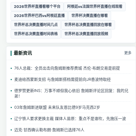
2026世界杯直播看哪个平台
阿根廷vs法国世界杯直播在线观看
2026世界杯巴西vs阿根廷直播
世界杯决赛直播在哪看
世界杯总决赛直播时间几点
世界杯总决赛直播回放在哪看
世界杯总决赛直播时间表格
世界杯总决赛直播回放视频
最新资讯
更多
76人总裁：全员出击向詹姆斯推荐费城 杰伦·布朗交易是前提
麦迪给西蒙斯支招 与詹姆斯搭档需提前向JR香波特取经
德罗赞更新INS：万事不顺但我心依旧 詹姆斯评论区回复：我的兄
弟！
03年詹姆斯进联盟 未来队友恩比德9岁马克西2岁
辽宁铁人要求更换主裁 媒体人苗原：重点不是谁吹，先施压一波
迈克·甘西确认勒布朗·詹姆斯已选择76人