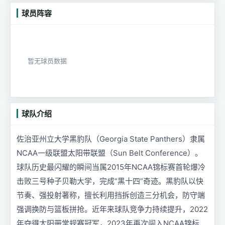
球员阵容
暂无球员数据
球队介绍
佐治亚州立大学黑豹队（Georgia State Panthers）隶属
NCAA一级联盟太阳带联盟（Sun Belt Conference）。
球队历史最闪耀的瞬间当属2015年NCAA锦标赛首轮爆冷
击败三号种子贝勒大学，完成“黑十四”奇迹。黑豹队以快
节奏、强投射著称，擅长利用挡拆创造三分机会，防守端
强调换防与篮板拼抢。近年来球队竞争力持续提升，2022
年夺得太阳带常规赛冠军，2023年再次闯入NCAA锦标