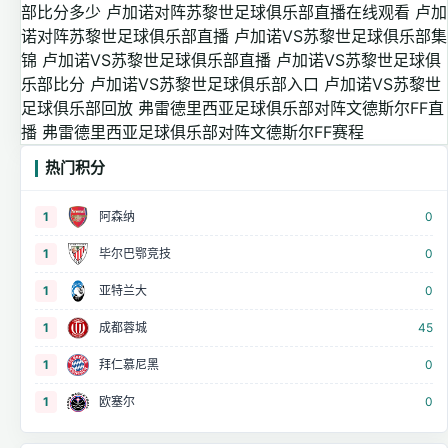
部比分多少
卢加诺对阵苏黎世足球俱乐部直播在线观看
卢加
诺对阵苏黎世足球俱乐部直播
卢加诺VS苏黎世足球俱乐部集
锦
卢加诺VS苏黎世足球俱乐部直播
卢加诺VS苏黎世足球俱
乐部比分
卢加诺VS苏黎世足球俱乐部入口
卢加诺VS苏黎世
足球俱乐部回放
弗雷德里西亚足球俱乐部对阵文德斯尔FF直
播
弗雷德里西亚足球俱乐部对阵文德斯尔FF赛程
热门积分
1
阿森纳
0
1
毕尔巴鄂竞技
0
1
亚特兰大
0
1
成都蓉城
45
1
拜仁慕尼黑
0
1
欧塞尔
0