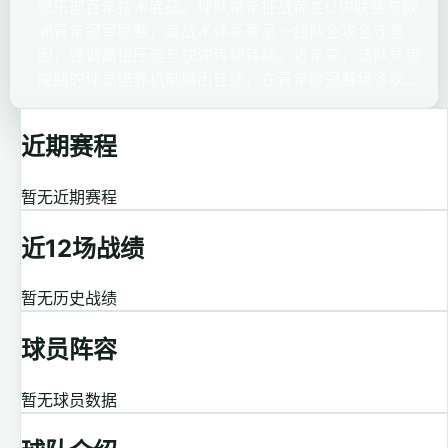
俱乐部百年技术底蕴。球队常年征战荷兰U19联赛与欧
洲青年冠军联赛，其战术体系秉承一线队全攻全守基
因，强调高位压迫与快速传切转换。近年来，该队凭借
成熟的球员培养机制频出佳绩，在青年欧冠赛场多次...
近期赛程
暂无近期赛程
近12场战绩
暂无历史战绩
球员阵容
暂无球员数据