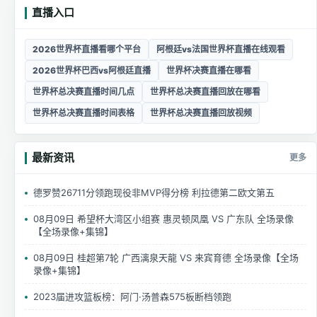
直播入口
2026世界杯直播看哪个平台
阿根廷vs法国世界杯直播在线观看
2026世界杯巴西vs阿根廷直播
世界杯决赛直播在哪看
世界杯总决赛直播时间几点
世界杯总决赛直播回放在哪看
世界杯总决赛直播时间表格
世界杯总决赛直播回放视频
最新资讯
更多
德罗赞26711分领跑现役非MVP得分榜 利拉德第二欧文第五
08月09日 希望杯大湾区小组赛 惠灵顿凤凰 VS 广东队 全场录像
【全场录像+集锦】
08月09日 桂超第7轮 广西漓泉天龍 VS 来宾育德 全场录像【全场
录像+集锦】
2023届进攻篮板榜：阿门·汤普森575板断档领跑