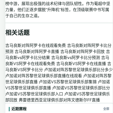
榜中游，展现出极强的战术纪律与团队韧性。作为葡超中坚
力量，他们正逐步摆脱“升降机”标签，在顶级联赛中书写属
于自己的生存之道。
相关话题
吉马良斯对阵阿罗卡在线观看免费
吉马良斯对阵阿罗卡比分
预测
吉马良斯对阵阿罗卡直播
吉马良斯对阵阿罗卡回放
吉
马良斯vs阿罗卡比分结果
吉马良斯vs阿罗卡比分预测
吉马
良斯VS阿罗卡在线观看免费
吉马良斯VS阿罗卡在线直播
吉
马良斯VS阿罗卡比分
卢加诺对阵苏黎世足球俱乐部比分多少
卢加诺对阵苏黎世足球俱乐部直播在线观看
卢加诺对阵苏黎
世足球俱乐部直播
卢加诺VS苏黎世足球俱乐部集锦
卢加诺
VS苏黎世足球俱乐部直播
卢加诺VS苏黎世足球俱乐部比分
卢加诺VS苏黎世足球俱乐部入口
卢加诺VS苏黎世足球俱乐
部回放
弗雷德里西亚足球俱乐部对阵文德斯尔FF直播
近期赛程
全部