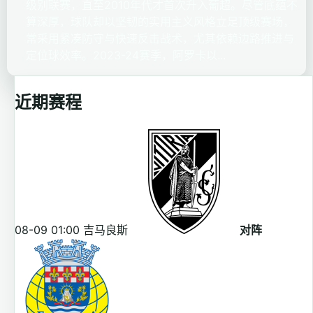
级别联赛，直至2010年代才首次升入葡超。尽管底蕴不
算深厚，球队却以坚韧的实用主义风格立足顶级赛场，
常采用紧凑防守与快速反击战术，尤其依赖边路推进与
定位球效率。2023-24赛季，阿罗卡以...
近期赛程
08-09 01:00
吉马良斯
对阵