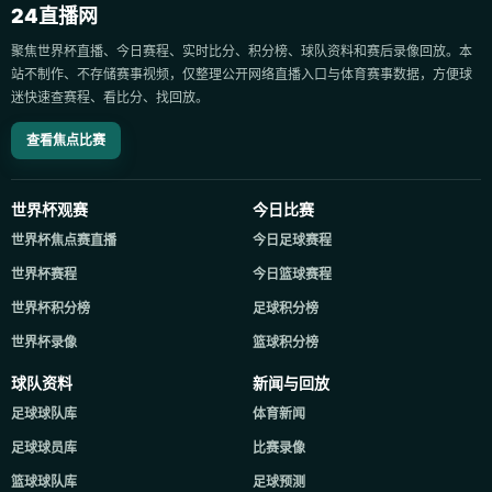
24直播网
聚焦世界杯直播、今日赛程、实时比分、积分榜、球队资料和赛后录像回放。本
站不制作、不存储赛事视频，仅整理公开网络直播入口与体育赛事数据，方便球
迷快速查赛程、看比分、找回放。
查看焦点比赛
世界杯观赛
今日比赛
世界杯焦点赛直播
今日足球赛程
世界杯赛程
今日篮球赛程
世界杯积分榜
足球积分榜
世界杯录像
篮球积分榜
球队资料
新闻与回放
足球球队库
体育新闻
足球球员库
比赛录像
篮球球队库
足球预测