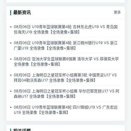
最新资讯
更多
08月06日 U19青年篮球联赛第4轮 吉林东北虎U19 VS 青岛国
信海天U19 全场录像【全场录像+集锦】
08月06日 U19青年篮球联赛第4轮 浙江稠州银行U19 VS 浙江
广厦U19 全场录像【全场录像+集锦】
08月06日 亚洲大学生篮球联赛8强赛 清华大学 VS 菲律宾大学
全场录像【全场录像+集锦】
08月06日 上海明日之星冠军杯小组赛第3轮 中国男足U17 VS
拜耳04勒沃库森U17 全场录像【全场录像+集锦】
08月06日 上海明日之星冠军杯小组赛 毕尔巴鄂竞技U17 VS 阿
森纳U17 全场录像【全场录像+集锦】
08月06日 U19青年篮球联赛第4轮 四川锦城U19 VS 广东宏远
U19 全场录像【全场录像+集锦】
相关话题