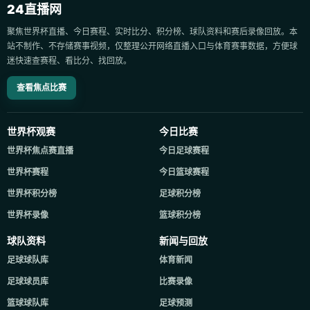
24直播网
聚焦世界杯直播、今日赛程、实时比分、积分榜、球队资料和赛后录像回放。本
站不制作、不存储赛事视频，仅整理公开网络直播入口与体育赛事数据，方便球
迷快速查赛程、看比分、找回放。
查看焦点比赛
世界杯观赛
今日比赛
世界杯焦点赛直播
今日足球赛程
世界杯赛程
今日篮球赛程
世界杯积分榜
足球积分榜
世界杯录像
篮球积分榜
球队资料
新闻与回放
足球球队库
体育新闻
足球球员库
比赛录像
篮球球队库
足球预测