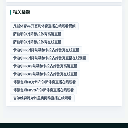
相关话题
凡城体育vs开塞利体育直播在线观看视频
萨勒耶尔对阵穆拉体育高清直播
萨勒耶尔对阵穆拉体育在线直播
伊迪尔FK对阵法蒂赫卡拉古姆鲁克在线直播
伊迪尔FK对阵法蒂赫卡拉古姆鲁克直播在线观看
伊迪尔FKVS法蒂赫卡拉古姆鲁克高清直播
伊迪尔FKVS法蒂赫卡拉古姆鲁克在线直播
博德鲁姆FK对阵布尔萨体育直播在线观看
博德鲁姆FKVS布尔萨体育直播在线观看
吉尔维森特对阵里奥阿维直播在线观看