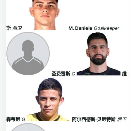
斯
后卫
M. Daniele
Goalkeeper
圣费雷斯
G
维
森蒂尼
G
阿尔西德斯·贝尼特斯
后卫