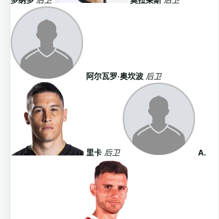
多纳多
后卫
莫拉莱斯
后卫
阿尔瓦罗·奥坎波
后卫
里卡
后卫
A.