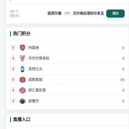
08-11
班菲尔德
贝尔格拉诺科尔多瓦
预约
对阵
06:00
热门积分
1
阿森纳
0
1
毕尔巴鄂竞技
0
1
亚特兰大
0
1
成都蓉城
45
1
拜仁慕尼黑
0
1
欧塞尔
0
直播入口