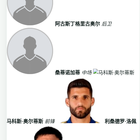
阿古斯丁格里古奥尔
后卫
桑蒂诺加蒂
中场
马科斯·奥尔蒂斯
前锋
利桑德罗·洛佩