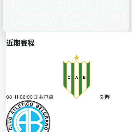
最悠久的俱乐部之一，目前征战阿根廷职业联赛。球队
扎根科尔多瓦市，以坚韧不拔的防守传统闻名，主场胡
安·多明戈·佩隆球场素有“巨人球场”之称，狂热球迷营造
的压迫氛围令客队胆寒。历史底蕴深厚，虽...
近期赛程
08-11 06:00
班菲尔德
对阵