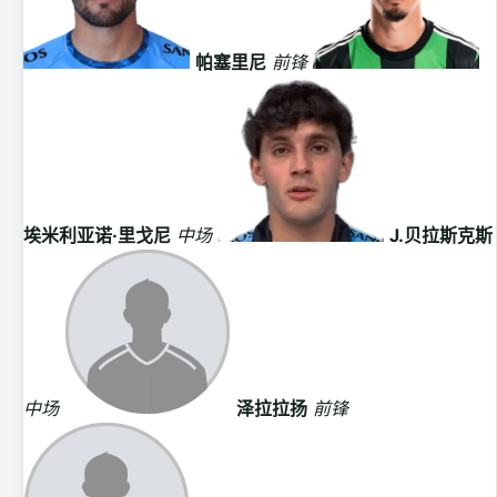
帕塞里尼
前锋
埃米利亚诺·里戈尼
中场
J.贝拉斯克斯
中场
泽拉拉扬
前锋