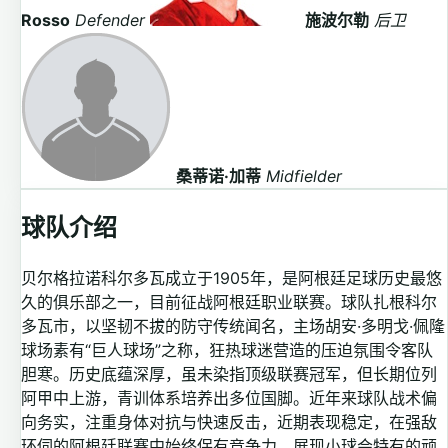
Rosso
Defender
施波尔勒
后卫
桑蒂诺·加蒂
Midfielder
球队介绍
贝尔格拉诺科尔多瓦成立于1905年，是阿根廷足球历史最悠
久的俱乐部之一，目前征战阿根廷职业联赛。球队扎根科尔
多瓦市，以坚韧不拔的防守传统闻名，主场胡安·多明戈·佩隆
球场素有“巨人球场”之称，狂热球迷营造的压迫氛围令客队
胆寒。历史底蕴深厚，虽未染指顶级联赛冠军，但长期位列
阿甲中上游，青训体系培养出多位国脚。近年来球队战术偏
向务实，注重身体对抗与快速反击，近期表现稳定，在强敌
环伺的阿根廷联赛中始终保有竞争力，展现小球会特有的顽