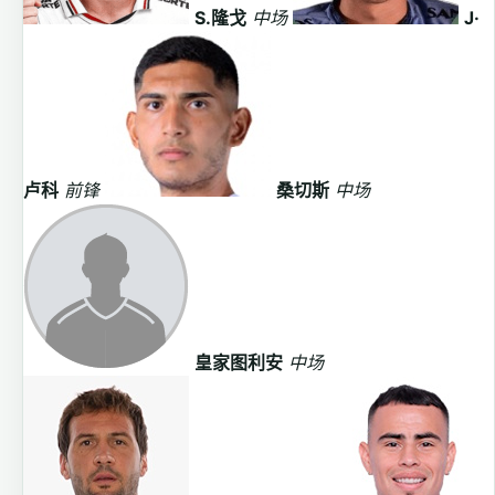
S.隆戈
中场
J·
卢科
前锋
桑切斯
中场
皇家图利安
中场