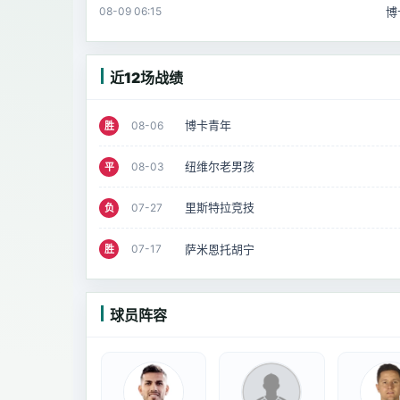
博
08-09 06:15
近12场战绩
博卡青年
08-06
胜
纽维尔老男孩
08-03
平
里斯特拉竞技
07-27
负
萨米恩托胡宁
07-17
胜
球员阵容