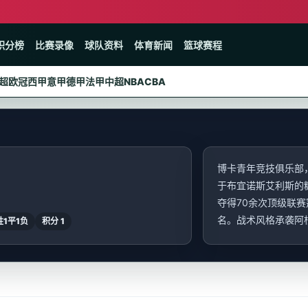
积分榜
比赛录像
球队资料
体育新闻
篮球赛程
超
欧冠
西甲
意甲
德甲
法甲
中超
NBA
CBA
博卡青年竞技俱乐部
于布宜诺斯艾利斯的
夺得70余次顶级联
名。战术风格承袭阿根
胜1平1负
积分 1