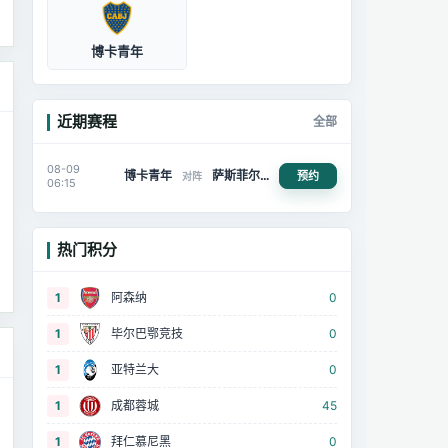
博卡青年
近期赛程
全部
08-09
博卡青年
萨斯菲尔德
预约
对阵
06:15
热门积分
1
阿森纳
0
1
毕尔巴鄂竞技
0
1
亚特兰大
0
1
成都蓉城
45
1
拜仁慕尼黑
0