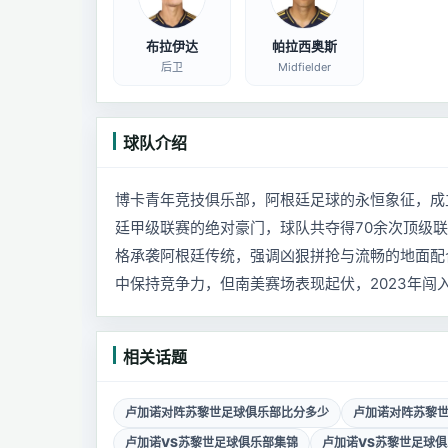
布拉伊达
帕拉西奥斯
后卫
Midfielder
球队介绍
博卡青年竞技俱乐部，阿根廷足球的永恒象征，成
廷甲级联赛的绝对豪门，球队共夺得70余次顶级
格承袭阿根廷传统，强调凶狠拼抢与流畅的地面配
中保持竞争力，但南美赛场表现起伏，2023年
相关话题
卢加诺对阵苏黎世足球俱乐部比分多少
卢加诺对阵苏黎
卢加诺VS苏黎世足球俱乐部集锦
卢加诺VS苏黎世足球