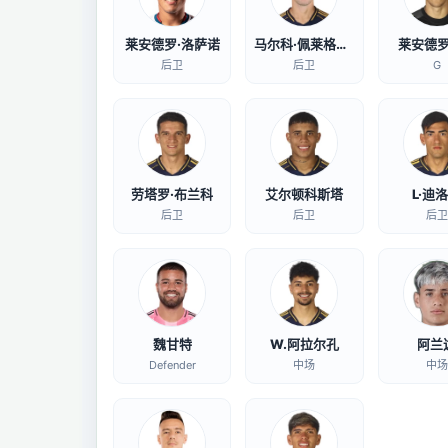
莱安德罗·洛萨诺
马尔科·佩莱格里诺
莱安德
后卫
后卫
G
劳塔罗·布兰科
艾尔顿科斯塔
L·迪
后卫
后卫
后卫
魏甘特
W.阿拉尔孔
阿兰
Defender
中场
中场