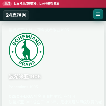
焦点
世界杯焦点赛直播、比分与赛后回放
24直播网
世界杯直播
球队资料
波希米亚1905
波希米亚1905
Bohemians 1905
CZECH-LIGA
排名 9
1胜1平1负
积分 4
波希米亚1905成立于1905年，是捷克足球甲级联赛的老