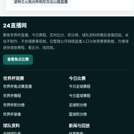
波特兰火焰对阵明尼苏达山猫直播
24直播网
聚焦世界杯直播、今日赛程、实时比分、积分榜、球队资料和赛后录像回放。本
站不制作、不存储赛事视频，仅整理公开网络直播入口与体育赛事数据，方便球
迷快速查赛程、看比分、找回放。
查看焦点比赛
世界杯观赛
今日比赛
世界杯焦点赛直播
今日足球赛程
世界杯赛程
今日篮球赛程
世界杯积分榜
足球积分榜
世界杯录像
篮球积分榜
球队资料
新闻与回放
足球球队库
体育新闻