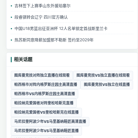
吉林签下上赛季山东外援珀塞尔
段睿骐转会辽宁 四川官方确认
中国U18男篮出征亚洲杯 12人名单锁定首战斯里兰卡
热苏斯同意降薪加盟那不勒斯 签约至2029年
相关话题
图库曼竞技对阵独立直播在线观看
图库曼竞技VS独立直播在线观看
帕西格市对阵内格罗斯庄园主高清直播
图库曼竞技VS独立在线直播
帕西格市VS内格罗斯庄园主高清直播
帕拉纳克爱国者对阵奎松哈斯克直播
帕拉纳克爱国者VS奎松哈斯克在线直播
马尼拉奎阿波少年VS马里基纳鞋匠高清直播
马尼拉奎阿波少年VS马里基纳鞋匠直播