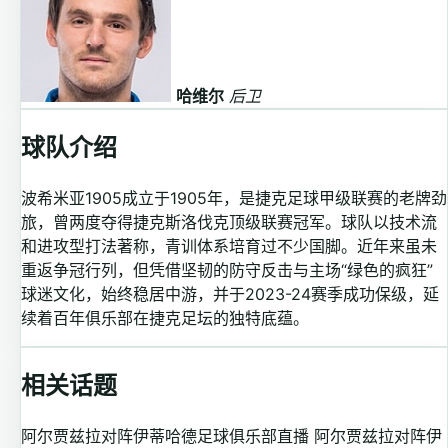
哈维尔
后卫
球队介绍
波希米亚1905成立于1905年，是捷克足球甲级联赛的老牌劲
旅，曾两度夺得捷克斯洛伐克顶级联赛冠军。球队以技术流
和进攻型打法著称，青训体系培育过不少国脚。近年来虽未
重返争冠行列，但凭借坚韧的防守反击与主场“绿色的疯狂”
球迷文化，始终稳居中游，并于2023-24赛季成功保级，延
续着百年俱乐部在捷克足坛的独特底蕴。
相关话题
阿尔贾兹拉对阵伊蒂哈德足球俱乐部直播
阿尔贾兹拉对阵伊