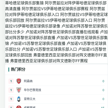
蒂哈德足球俱乐部集锦
阿尔贾兹拉对阵伊蒂哈德足球俱乐部
高清直播
阿尔贾兹拉VS伊蒂哈德足球俱乐部赛程
阿尔贾兹
拉对阵伊蒂哈德足球俱乐部入口
阿尔贾兹拉VS伊蒂哈德足球
俱乐部回放
阿尔贾兹拉VS伊蒂哈德足球俱乐部入口
阿尔贾
兹拉VS伊蒂哈德足球俱乐部录像
卢加诺对阵苏黎世足球俱乐
部比分多少
卢加诺对阵苏黎世足球俱乐部直播在线观看
卢加
诺对阵苏黎世足球俱乐部直播
卢加诺VS苏黎世足球俱乐部集
锦
卢加诺VS苏黎世足球俱乐部直播
卢加诺VS苏黎世足球俱
乐部比分
卢加诺VS苏黎世足球俱乐部入口
卢加诺VS苏黎世
足球俱乐部回放
弗雷德里西亚足球俱乐部对阵文德斯尔FF直
播
弗雷德里西亚足球俱乐部对阵文德斯尔FF赛程
热门积分
1
阿森纳
0
1
毕尔巴鄂竞技
0
1
亚特兰大
0
1
成都蓉城
45