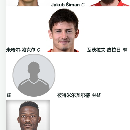
Jakub Šiman
G
米哈尔·赖克尔
G
瓦茨拉夫·皮拉日
前
锋
彼得米尔瓦尔德
前锋