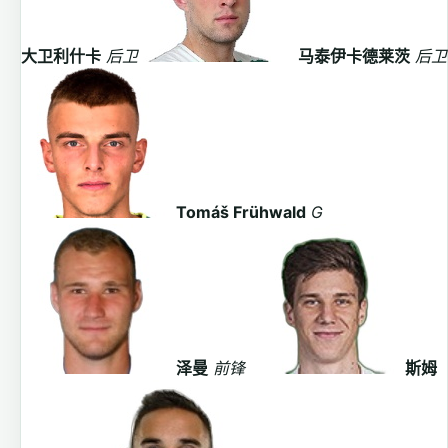
大卫利什卡
后卫
马泰伊卡德莱茨
后卫
Tomáš Frühwald
G
泽曼
前锋
斯姆