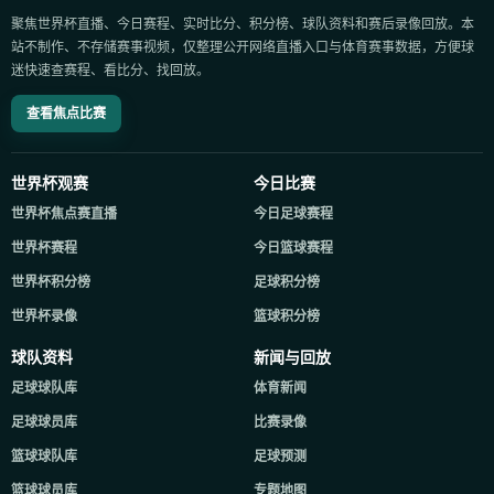
聚焦世界杯直播、今日赛程、实时比分、积分榜、球队资料和赛后录像回放。本
站不制作、不存储赛事视频，仅整理公开网络直播入口与体育赛事数据，方便球
迷快速查赛程、看比分、找回放。
查看焦点比赛
世界杯观赛
今日比赛
世界杯焦点赛直播
今日足球赛程
世界杯赛程
今日篮球赛程
世界杯积分榜
足球积分榜
世界杯录像
篮球积分榜
球队资料
新闻与回放
足球球队库
体育新闻
足球球员库
比赛录像
篮球球队库
足球预测
篮球球员库
专题地图