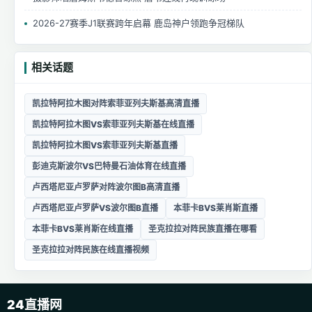
2026-27赛季J1联赛跨年启幕 鹿岛神户领跑争冠梯队
相关话题
凯拉特阿拉木图对阵索菲亚列夫斯基高清直播
凯拉特阿拉木图VS索菲亚列夫斯基在线直播
凯拉特阿拉木图VS索菲亚列夫斯基直播
彭迪克斯波尔VS巴特曼石油体育在线直播
卢西塔尼亚卢罗萨对阵波尔图B高清直播
卢西塔尼亚卢罗萨VS波尔图B直播
本菲卡BVS莱肖斯直播
本菲卡BVS莱肖斯在线直播
圣克拉拉对阵民族直播在哪看
圣克拉拉对阵民族在线直播视频
24直播网