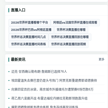
直播入口
2026世界杯直播看哪个平台
阿根廷vs法国世界杯直播在线观看
2026世界杯巴西vs阿根廷直播
世界杯决赛直播在哪看
世界杯总决赛直播时间几点
世界杯总决赛直播回放在哪看
世界杯总决赛直播时间表格
世界杯总决赛直播回放视频
最新资讯
更多
迈克·甘西确认勒布朗·詹姆斯已选择76人
埃因霍温失去赛巴里仍是头号热门 阿贾克斯重建费耶诺德换帅
向第四官员扔冰袋，南京城市外援维托尔遭禁赛6场罚款6万
荷乙周六凌晨开战 布雷达福伦丹赫拉克勒斯领跑直升组
摄影师晒詹姆斯韦德合练照 詹韦连线再现训练场