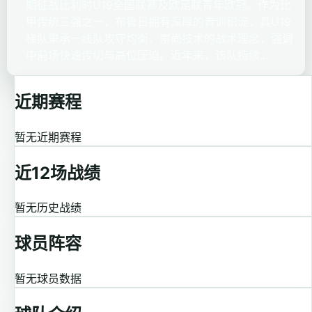
期征战比利时U19全国联赛及欧足联青年欧冠。作为比
甲传统三强之一，布鲁日拥有深厚的青训积淀，其U19
梯队秉承一线队攻守均衡、崇尚技术的战术理念，强调
中前场快速传切与高位压迫。近年来，该队持续...
近期赛程
暂无近期赛程
近12场战绩
暂无历史战绩
球员阵容
暂无球员数据