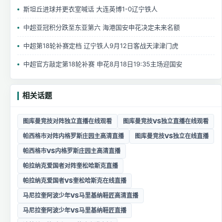
斯坦丘进球并更衣室喊话 大连英博1-0辽宁铁人
中超亚冠积分跌至东亚第六 海港国安申花决定未来名额
中超第18轮补赛定档 辽宁铁人9月12日客战天津津门虎
中超官方敲定第18轮补赛 申花8月18日19:35主场迎国安
相关话题
图库曼竞技对阵独立直播在线观看
图库曼竞技VS独立直播在线观看
帕西格市对阵内格罗斯庄园主高清直播
图库曼竞技VS独立在线直播
帕西格市VS内格罗斯庄园主高清直播
帕拉纳克爱国者对阵奎松哈斯克直播
帕拉纳克爱国者VS奎松哈斯克在线直播
马尼拉奎阿波少年VS马里基纳鞋匠高清直播
马尼拉奎阿波少年VS马里基纳鞋匠直播