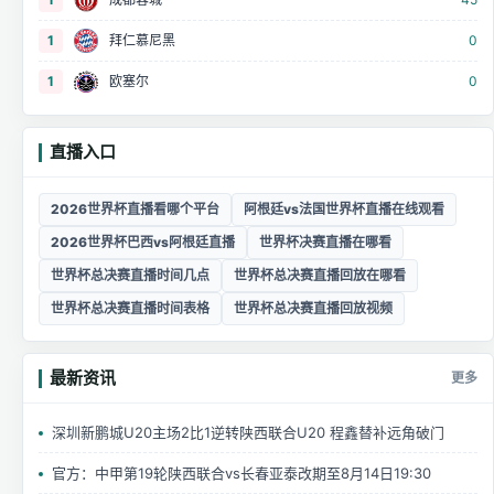
1
拜仁慕尼黑
0
1
欧塞尔
0
直播入口
2026世界杯直播看哪个平台
阿根廷vs法国世界杯直播在线观看
2026世界杯巴西vs阿根廷直播
世界杯决赛直播在哪看
世界杯总决赛直播时间几点
世界杯总决赛直播回放在哪看
世界杯总决赛直播时间表格
世界杯总决赛直播回放视频
最新资讯
更多
深圳新鹏城U20主场2比1逆转陕西联合U20 程鑫替补远角破门
官方：中甲第19轮陕西联合vs长春亚泰改期至8月14日19:30