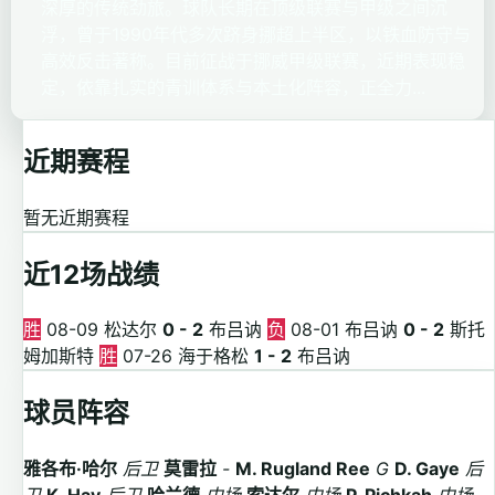
深厚的传统劲旅。球队长期在顶级联赛与甲级之间沉
浮，曾于1990年代多次跻身挪超上半区，以铁血防守与
高效反击著称。目前征战于挪威甲级联赛，近期表现稳
定，依靠扎实的青训体系与本土化阵容，正全力...
近期赛程
暂无近期赛程
近12场战绩
胜
08-09
松达尔
0 - 2
布吕讷
负
08-01
布吕讷
0 - 2
斯托
姆加斯特
胜
07-26
海于格松
1 - 2
布吕讷
球员阵容
雅各布·哈尔
后卫
莫雷拉
-
M. Rugland Ree
G
D. Gaye
后