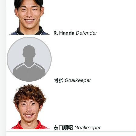
R. Handa
Defender
阿张
Goalkeeper
东口顺昭
Goalkeeper