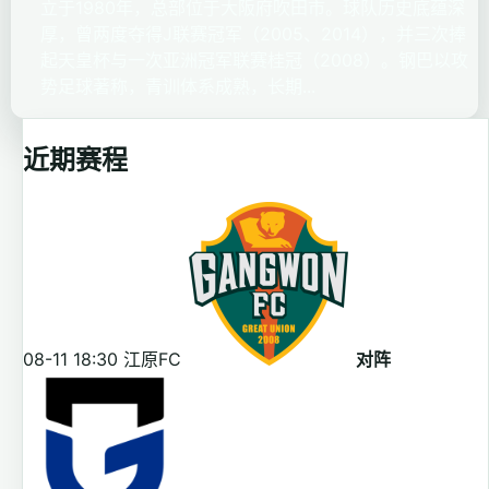
立于1980年，总部位于大阪府吹田市。球队历史底蕴深
厚，曾两度夺得J联赛冠军（2005、2014），并三次捧
起天皇杯与一次亚洲冠军联赛桂冠（2008）。钢巴以攻
势足球著称，青训体系成熟，长期...
近期赛程
08-11 18:30
江原FC
对阵