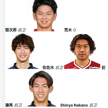
银次郎
后卫
荒木
G
佐佐木
后卫
初
濑亮
后卫
Shinya Nakano
后卫