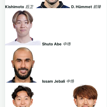
Kishimoto
后卫
D. Hümmet
前锋
Shuto Abe
中场
Issam Jebali
中场