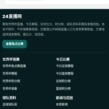
24直播网
聚焦世界杯直播、今日赛程、实时比分、积分榜、球队资料和赛后录像回放。本
站不制作、不存储赛事视频，仅整理公开网络直播入口与体育赛事数据，方便球
迷快速查赛程、看比分、找回放。
查看焦点比赛
世界杯观赛
今日比赛
世界杯焦点赛直播
今日足球赛程
世界杯赛程
今日篮球赛程
世界杯积分榜
足球积分榜
世界杯录像
篮球积分榜
球队资料
新闻与回放
足球球队库
体育新闻