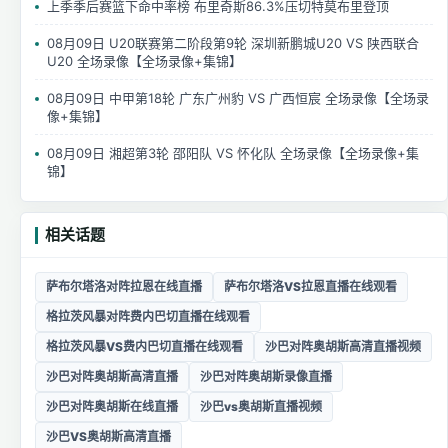
上季季后赛篮下命中率榜 布里奇斯86.3%压切特莫布里登顶
08月09日 U20联赛第二阶段第9轮 深圳新鹏城U20 VS 陕西联合
U20 全场录像【全场录像+集锦】
08月09日 中甲第18轮 广东广州豹 VS 广西恒宸 全场录像【全场录
像+集锦】
08月09日 湘超第3轮 邵阳队 VS 怀化队 全场录像【全场录像+集
锦】
相关话题
萨布尔塔洛对阵拉恩在线直播
萨布尔塔洛VS拉恩直播在线观看
格拉茨风暴对阵费内巴切直播在线观看
格拉茨风暴VS费内巴切直播在线观看
沙巴对阵奥胡斯高清直播视频
沙巴对阵奥胡斯高清直播
沙巴对阵奥胡斯录像直播
沙巴对阵奥胡斯在线直播
沙巴vs奥胡斯直播视频
沙巴VS奥胡斯高清直播