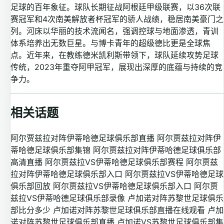
足球的百年象征。球队长期征战阿根廷甲级联赛，以36次联
赛冠军和4次南美解放者杯冠军的骄人战绩，稳居南美豪门之
列。河床以华丽的技术流闻名，强调控球与地面渗透，青训
体系培养出无数巨星。与博卡青年的超级德比更是全球焦
点。近年来，在教练德米凯利斯带领下，球队延续攻势足球
传统，2023年重夺阿甲冠军，展现出深厚的底蕴与持续的竞
争力。
相关话题
阿尔贾兹拉对阵伊蒂哈德足球俱乐部直播
阿尔贾兹拉对阵伊
蒂哈德足球俱乐部集锦
阿尔贾兹拉对阵伊蒂哈德足球俱乐部
高清直播
阿尔贾兹拉VS伊蒂哈德足球俱乐部赛程
阿尔贾兹
拉对阵伊蒂哈德足球俱乐部入口
阿尔贾兹拉VS伊蒂哈德足球
俱乐部回放
阿尔贾兹拉VS伊蒂哈德足球俱乐部入口
阿尔贾
兹拉VS伊蒂哈德足球俱乐部录像
卢加诺对阵苏黎世足球俱乐
部比分多少
卢加诺对阵苏黎世足球俱乐部直播在线观看
卢加
诺对阵苏黎世足球俱乐部直播
卢加诺VS苏黎世足球俱乐部集