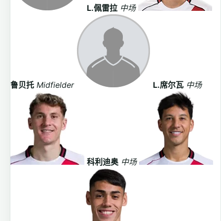
L.佩雷拉
中场
鲁贝托
Midfielder
L.席尔瓦
中场
科利迪奥
中场