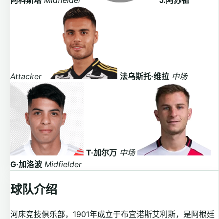
阿科斯塔
Midfielder
J.阿苏祖
Attacker
法乌斯托·维拉
中场
T·加尔万
中场
G·加洛波
Midfielder
球队介绍
河床竞技俱乐部，1901年成立于布宜诺斯艾利斯，是阿根廷