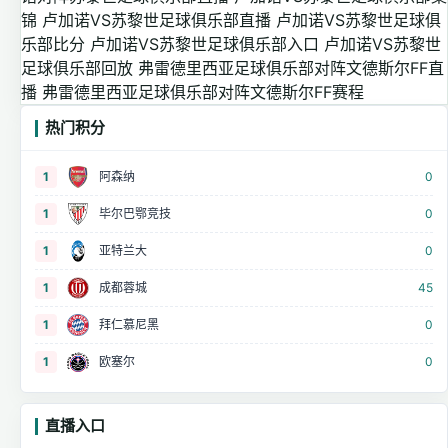
锦
卢加诺VS苏黎世足球俱乐部直播
卢加诺VS苏黎世足球俱
乐部比分
卢加诺VS苏黎世足球俱乐部入口
卢加诺VS苏黎世
足球俱乐部回放
弗雷德里西亚足球俱乐部对阵文德斯尔FF直
播
弗雷德里西亚足球俱乐部对阵文德斯尔FF赛程
热门积分
1
阿森纳
0
1
毕尔巴鄂竞技
0
1
亚特兰大
0
1
成都蓉城
45
1
拜仁慕尼黑
0
1
欧塞尔
0
直播入口