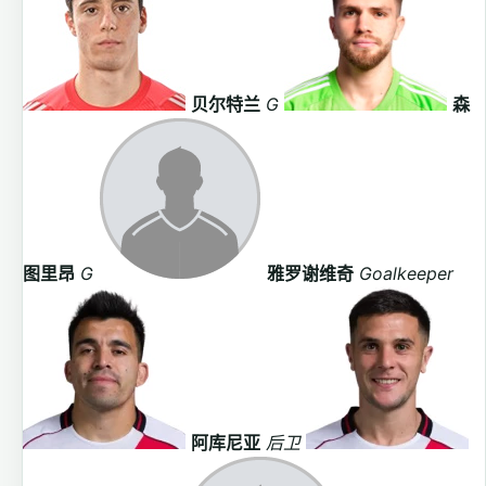
贝尔特兰
G
森
图里昂
G
雅罗谢维奇
Goalkeeper
阿库尼亚
后卫