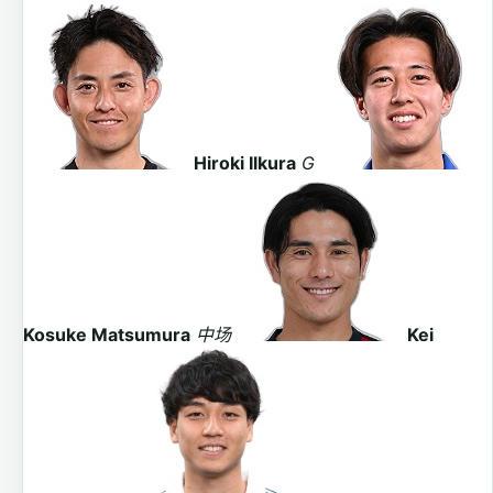
Hiroki Ilkura
G
Kosuke Matsumura
中场
Kei