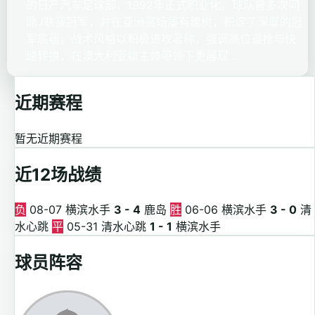
的日产汽车足球部，1992年正式职业化。球队曾多次问
鼎J联赛冠军，并在亚洲赛场屡有建树，积淀了深厚的冠
军底蕴。战术风格以积极进攻著称，强调高位逼抢与快
速转换，在澳大利亚籍主帅带领下更展现...
近期赛程
暂无近期赛程
近12场战绩
负
08-07
横滨水手
3 - 4
鹿岛
胜
06-06
横滨水手
3 - 0
清
水心跳
平
05-31
清水心跳
1 - 1
横滨水手
球员阵容