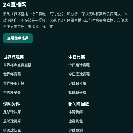
24直播网
聚焦世界杯直播、今日赛程、实时比分、积分榜、球队资料和赛后录像回放。本
站不制作、不存储赛事视频，仅整理公开网络直播入口与体育赛事数据，方便球
迷快速查赛程、看比分、找回放。
查看焦点比赛
世界杯观赛
今日比赛
世界杯焦点赛直播
今日足球赛程
世界杯赛程
今日篮球赛程
世界杯积分榜
足球积分榜
世界杯录像
篮球积分榜
球队资料
新闻与回放
足球球队库
体育新闻
足球球员库
比赛录像
篮球球队库
足球预测