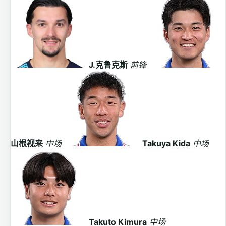
J.克鲁克斯
前锋
山根视来
中场
Takuya Kida
中场
Takuto Kimura
中场