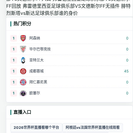
FF回放
弗雷德里西亚足球俱乐部VS文德斯尔FF无插件
腓特
烈斯塔vs斯达足球俱乐部谁的身价
热门积分
1
阿森纳
0
1
毕尔巴鄂竞技
0
1
亚特兰大
0
1
成都蓉城
45
1
拜仁慕尼黑
0
1
欧塞尔
0
直播入口
2026世界杯直播看哪个平台
阿根廷vs法国世界杯直播在线观看