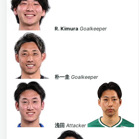
R. Kimura
Goalkeeper
朴一圭
Goalkeeper
浅田
Attacker