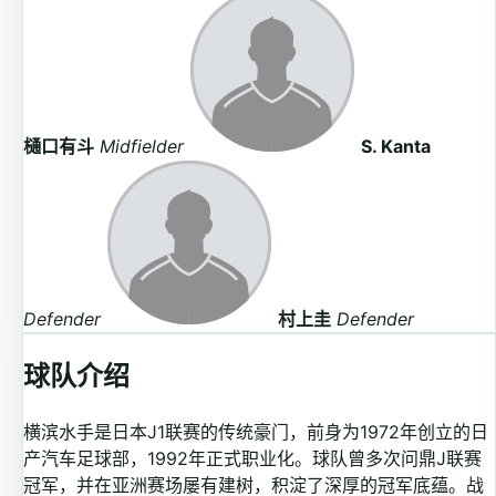
樋口有斗
Midfielder
S. Kanta
Defender
村上圭
Defender
球队介绍
横滨水手是日本J1联赛的传统豪门，前身为1972年创立的日
产汽车足球部，1992年正式职业化。球队曾多次问鼎J联赛
冠军，并在亚洲赛场屡有建树，积淀了深厚的冠军底蕴。战