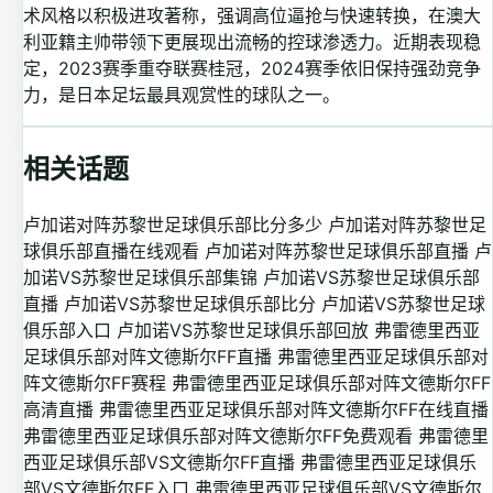
术风格以积极进攻著称，强调高位逼抢与快速转换，在澳大
利亚籍主帅带领下更展现出流畅的控球渗透力。近期表现稳
定，2023赛季重夺联赛桂冠，2024赛季依旧保持强劲竞争
力，是日本足坛最具观赏性的球队之一。
相关话题
卢加诺对阵苏黎世足球俱乐部比分多少
卢加诺对阵苏黎世足
球俱乐部直播在线观看
卢加诺对阵苏黎世足球俱乐部直播
卢
加诺VS苏黎世足球俱乐部集锦
卢加诺VS苏黎世足球俱乐部
直播
卢加诺VS苏黎世足球俱乐部比分
卢加诺VS苏黎世足球
俱乐部入口
卢加诺VS苏黎世足球俱乐部回放
弗雷德里西亚
足球俱乐部对阵文德斯尔FF直播
弗雷德里西亚足球俱乐部对
阵文德斯尔FF赛程
弗雷德里西亚足球俱乐部对阵文德斯尔FF
高清直播
弗雷德里西亚足球俱乐部对阵文德斯尔FF在线直播
弗雷德里西亚足球俱乐部对阵文德斯尔FF免费观看
弗雷德里
西亚足球俱乐部VS文德斯尔FF直播
弗雷德里西亚足球俱乐
部VS文德斯尔FF入口
弗雷德里西亚足球俱乐部VS文德斯尔