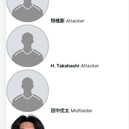
特维斯
Attacker
H. Takahashi
Attacker
田中优太
Midfielder