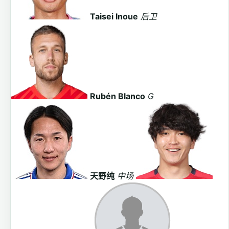
Taisei Inoue
后卫
Rubén Blanco
G
天野纯
中场