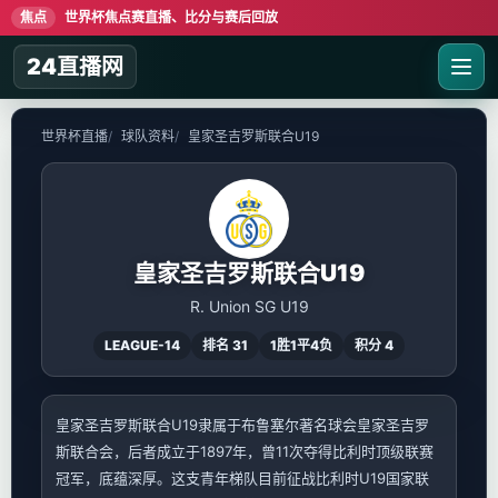
焦点
世界杯焦点赛直播、比分与赛后回放
24直播网
世界杯直播
球队资料
皇家圣吉罗斯联合U19
皇家圣吉罗斯联合U19
R. Union SG U19
LEAGUE-14
排名 31
1胜1平4负
积分 4
皇家圣吉罗斯联合U19隶属于布鲁塞尔著名球会皇家圣吉罗
斯联合会，后者成立于1897年，曾11次夺得比利时顶级联赛
冠军，底蕴深厚。这支青年梯队目前征战比利时U19国家联