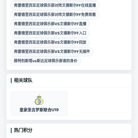
弗雷德里西亚足球俱乐部对阵文德斯尔FF在线直播
弗雷德里西亚足球俱乐部对阵文德斯尔FF免费观看
弗雷德里西亚足球俱乐部VS文德斯尔FF直播
弗雷德里西亚足球俱乐部VS文德斯尔FF入口
弗雷德里西亚足球俱乐部VS文德斯尔FF回放
弗雷德里西亚足球俱乐部VS文德斯尔FF无插件
腓特烈斯塔vs斯达足球俱乐部谁的身价
相关球队
皇家圣吉罗斯联合U19
热门积分