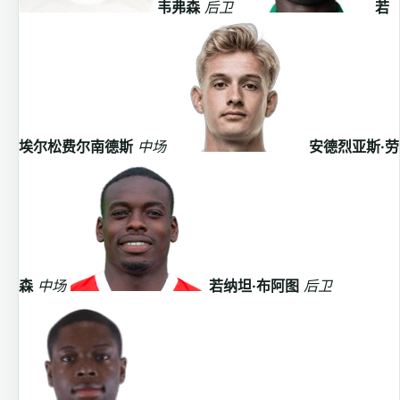
韦弗森
后卫
若
埃尔松费尔南德斯
中场
安德烈亚斯·劳
森
中场
若纳坦·布阿图
后卫