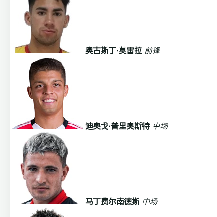
奥古斯丁·莫雷拉
前锋
迪奥戈·普里奥斯特
中场
马丁费尔南德斯
中场