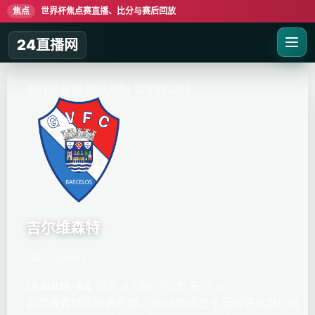
焦点
世界杯焦点赛直播、比分与赛后回放
24直播网
世界杯直播
球队资料
吉尔维森特
吉尔维森特
GIL Vicente
LEAGUE-94
排名 4
0胜0平0负
积分 0
吉尔维森特足球俱乐部，1924年成立于葡萄牙北部小城