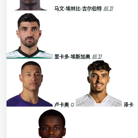
马文·埃林比·吉尔伯特
后卫
里卡多·埃斯加奥
后卫
卢卡奥
G
泽卡