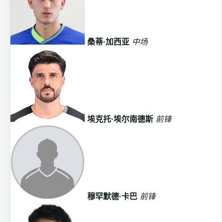
桑蒂·加西亚
中场
埃克托·埃尔南德斯
前锋
穆罕默德·卡巴
前锋