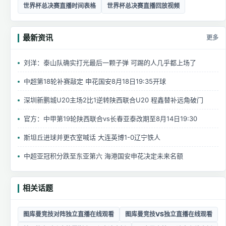
世界杯总决赛直播时间表格
世界杯总决赛直播回放视频
最新资讯
更多
刘洋：泰山队确实打光最后一颗子弹 可踢的人几乎都上场了
中超第18轮补赛敲定 申花国安8月18日19:35开球
深圳新鹏城U20主场2比1逆转陕西联合U20 程鑫替补远角破门
官方：中甲第19轮陕西联合vs长春亚泰改期至8月14日19:30
斯坦丘进球并更衣室喊话 大连英博1-0辽宁铁人
中超亚冠积分跌至东亚第六 海港国安申花决定未来名额
相关话题
图库曼竞技对阵独立直播在线观看
图库曼竞技VS独立直播在线观看