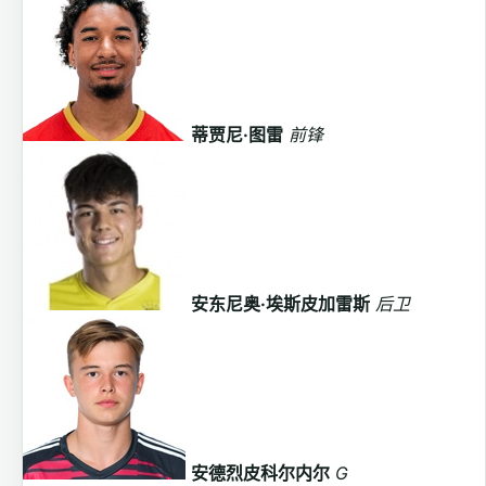
蒂贾尼·图雷
前锋
安东尼奥·埃斯皮加雷斯
后卫
安德烈皮科尔内尔
G