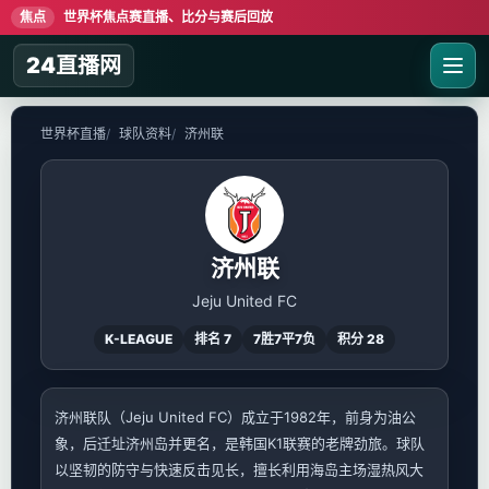
焦点
世界杯焦点赛直播、比分与赛后回放
24直播网
世界杯直播
球队资料
济州联
济州联
Jeju United FC
K-LEAGUE
排名 7
7胜7平7负
积分 28
济州联队（Jeju United FC）成立于1982年，前身为油公
象，后迁址济州岛并更名，是韩国K1联赛的老牌劲旅。球队
以坚韧的防守与快速反击见长，擅长利用海岛主场湿热风大