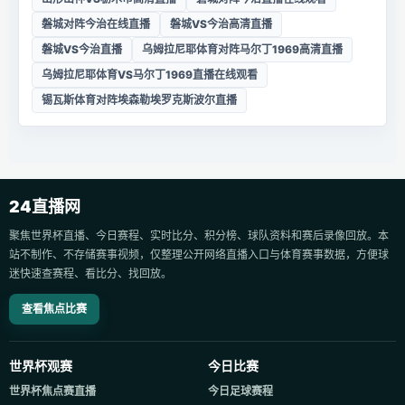
磐城对阵今治在线直播
磐城VS今治高清直播
磐城VS今治直播
乌姆拉尼耶体育对阵马尔丁1969高清直播
乌姆拉尼耶体育VS马尔丁1969直播在线观看
锡瓦斯体育对阵埃森勒埃罗克斯波尔直播
24直播网
聚焦世界杯直播、今日赛程、实时比分、积分榜、球队资料和赛后录像回放。本
站不制作、不存储赛事视频，仅整理公开网络直播入口与体育赛事数据，方便球
迷快速查赛程、看比分、找回放。
查看焦点比赛
世界杯观赛
今日比赛
世界杯焦点赛直播
今日足球赛程