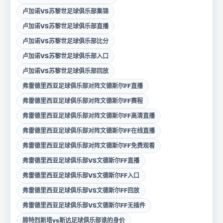
卢加诺VS苏黎世足球俱乐部集锦
卢加诺VS苏黎世足球俱乐部直播
卢加诺VS苏黎世足球俱乐部比分
卢加诺VS苏黎世足球俱乐部入口
卢加诺VS苏黎世足球俱乐部回放
弗雷德里西亚足球俱乐部对阵文德斯尔FF直播
弗雷德里西亚足球俱乐部对阵文德斯尔FF赛程
弗雷德里西亚足球俱乐部对阵文德斯尔FF高清直播
弗雷德里西亚足球俱乐部对阵文德斯尔FF在线直播
弗雷德里西亚足球俱乐部对阵文德斯尔FF免费观看
弗雷德里西亚足球俱乐部VS文德斯尔FF直播
弗雷德里西亚足球俱乐部VS文德斯尔FF入口
弗雷德里西亚足球俱乐部VS文德斯尔FF回放
弗雷德里西亚足球俱乐部VS文德斯尔FF无插件
腓特烈斯塔vs斯达足球俱乐部谁的身价