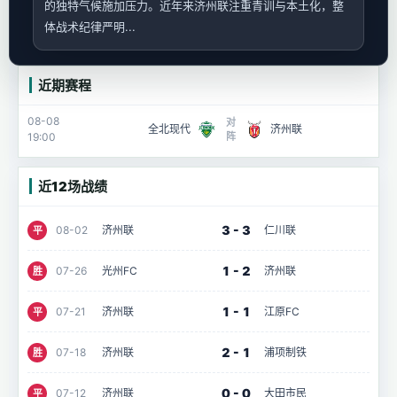
的独特气候施加压力。近年来济州联注重青训与本土化，整
体战术纪律严明...
近期赛程
08-08
对
全北现代
济州联
19:00
阵
近12场战绩
3 - 3
08-02
济州联
仁川联
平
1 - 2
07-26
光州FC
济州联
胜
1 - 1
07-21
济州联
江原FC
平
2 - 1
07-18
济州联
浦项制铁
胜
0 - 0
07-12
济州联
大田市民
平