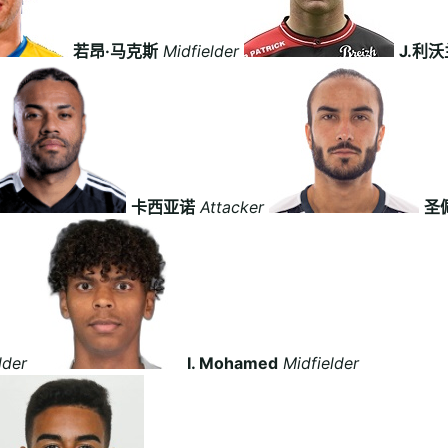
若昂·马克斯
Midfielder
J.利沃
卡西亚诺
Attacker
圣
lder
I. Mohamed
Midfielder