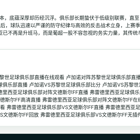
斯本，底蕴深厚却历经沉浮。俱乐部长期蛰伏于低级别联赛，直至
超后，球队迅速以严谨的防守纪律与高效的反击战术立身，上赛
亚已不再是升班马，而是葡超一股不容忽视的务实力量，其传统
黎世足球俱乐部直播在线观看
卢加诺对阵苏黎世足球俱乐部直
球俱乐部直播
卢加诺VS苏黎世足球俱乐部比分
卢加诺VS苏黎世
德里西亚足球俱乐部对阵文德斯尔FF直播
弗雷德里西亚足球俱乐
德斯尔FF高清直播
弗雷德里西亚足球俱乐部对阵文德斯尔FF在
观看
弗雷德里西亚足球俱乐部VS文德斯尔FF直播
弗雷德里西亚
S文德斯尔FF回放
弗雷德里西亚足球俱乐部VS文德斯尔FF无插