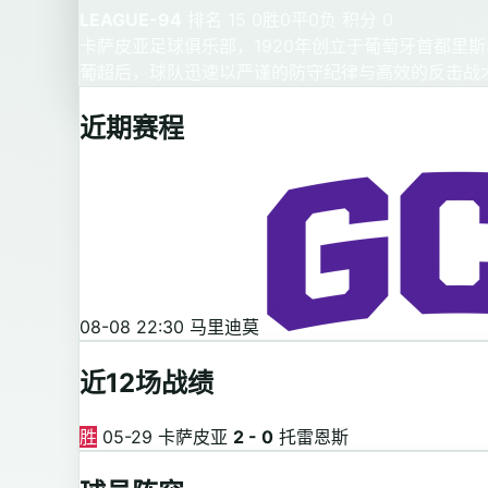
LEAGUE-94
排名 15
0胜0平0负
积分 0
卡萨皮亚足球俱乐部，1920年创立于葡萄牙首都里
葡超后，球队迅速以严谨的防守纪律与高效的反击战术
近期赛程
08-08 22:30
马里迪莫
近12场战绩
胜
05-29
卡萨皮亚
2 - 0
托雷恩斯