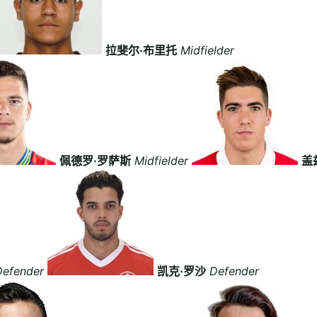
拉斐尔·布里托
Midfielder
佩德罗·罗萨斯
Midfielder
盖
Defender
凯克·罗沙
Defender