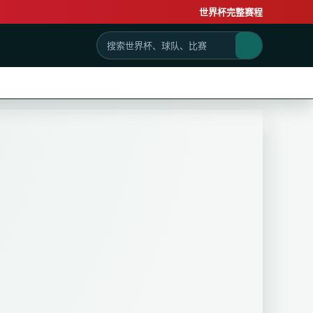
世界杯完整赛程