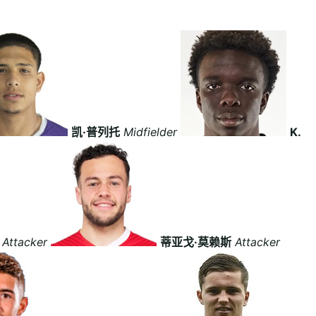
凯·普列托
Midfielder
K.
Attacker
蒂亚戈·莫赖斯
Attacker