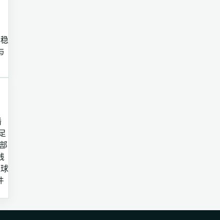
季稳
与
播
足
部
线
足球
件