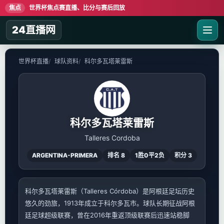
焦点
世界杯焦点赛直播、比分与赛后回放
24直播网
世界杯直播
球队资料
科尔多瓦塔莱雷斯
科尔多瓦塔莱雷斯
Talleres Cordoba
ARGENTINA-PRIMERA
排名 8
1胜0平2负
积分 3
科尔多瓦塔莱雷斯（Talleres Córdoba）是阿根廷足坛历史
悠久的劲旅，1913年成立于科尔多瓦市。球队长期征战阿根
廷足球超级联赛，曾在2016年重返顶级联赛后迅速站稳脚