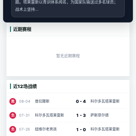
跟。塔莱雷斯以青训体系闻名，为国家队输送过多名球员；
战术上坚持...
近期赛程
暂无近期赛程
近12场战绩
0 - 4
08-04
普拉滕斯
科尔多瓦塔莱雷斯
胜
1 - 3
07-31
科尔多瓦塔莱雷斯
萨斯菲尔德
负
1 - 0
07-26
纽维尔老男孩
科尔多瓦塔莱雷斯
负