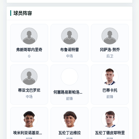
球员阵容
弗朗哥耶内里奇
布鲁诺特雷
冈萨洛·努乔
G
中场
后卫
蒂亚戈巴罗尼
巴蒂卡托
何塞路易斯帕洛米诺
中场
前锋
前锋
埃米利亚诺基亚瓦萨
瓦伦丁达维拉
瓦伦丁德皮耶特里