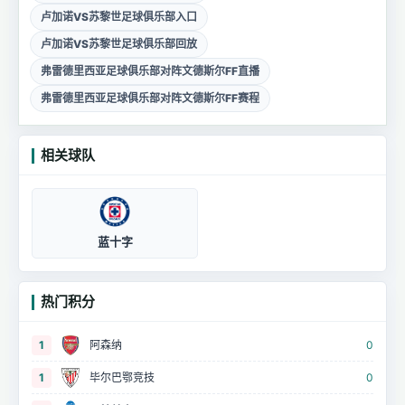
卢加诺VS苏黎世足球俱乐部入口
卢加诺VS苏黎世足球俱乐部回放
弗雷德里西亚足球俱乐部对阵文德斯尔FF直播
弗雷德里西亚足球俱乐部对阵文德斯尔FF赛程
相关球队
蓝十字
热门积分
1
阿森纳
0
1
毕尔巴鄂竞技
0