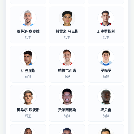
贡萨洛·皮奥维
赫雷米·马克斯
J.奥罗斯科
后卫
后卫
后卫
伊巴涅斯
帕拉韦西诺
罗梅罗
前锋
中场
前锋
奥马尔·坎波斯
费尔南德斯
埃贝雷
后卫
前锋
前锋