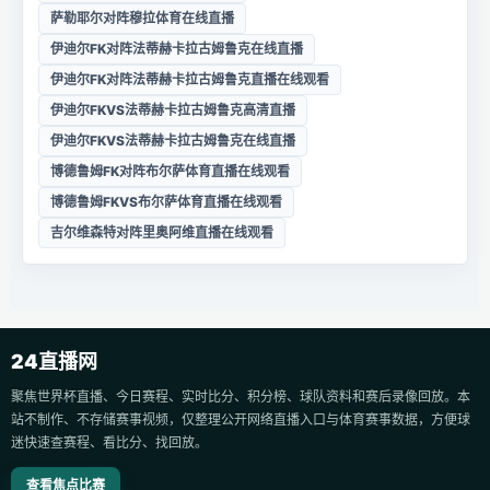
萨勒耶尔对阵穆拉体育在线直播
伊迪尔FK对阵法蒂赫卡拉古姆鲁克在线直播
伊迪尔FK对阵法蒂赫卡拉古姆鲁克直播在线观看
伊迪尔FKVS法蒂赫卡拉古姆鲁克高清直播
伊迪尔FKVS法蒂赫卡拉古姆鲁克在线直播
博德鲁姆FK对阵布尔萨体育直播在线观看
博德鲁姆FKVS布尔萨体育直播在线观看
吉尔维森特对阵里奥阿维直播在线观看
24直播网
聚焦世界杯直播、今日赛程、实时比分、积分榜、球队资料和赛后录像回放。本
站不制作、不存储赛事视频，仅整理公开网络直播入口与体育赛事数据，方便球
迷快速查赛程、看比分、找回放。
查看焦点比赛