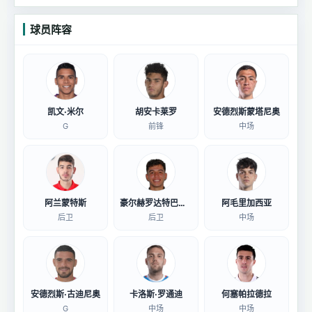
球员阵容
凯文·米尔
胡安卡莱罗
安德烈斯蒙塔尼奥
G
前锋
中场
阿兰蒙特斯
豪尔赫罗达特巴拉甘
阿毛里加西亚
后卫
后卫
中场
安德烈斯·古迪尼奥
卡洛斯·罗通迪
何塞帕拉德拉
G
中场
中场