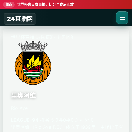
焦点
世界杯焦点赛直播、比分与赛后回放
24直播网
世界杯直播
球队资料
里奥阿维
里奥阿维
Rio Ave
LEAGUE-94
排名 5
0胜0平0负
积分 0
里奥阿维（Rio Ave F.C.）成立于1939年，主场位于葡