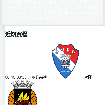
萄牙北部维拉杜康德，长期征战葡超联赛，历史上数次
在升降级间徘徊，近年稳居中游。球队以纪律严明的防
守反击著称，擅长利用边路速度制造威胁，常能阻击强
敌。2023-24赛季最终排名第...
近期赛程
08-10 03:30
吉尔维森特
对阵