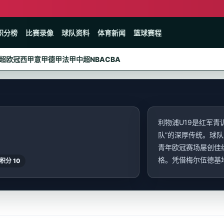
积分榜
比赛录像
球队资料
体育新闻
篮球赛程
超
欧冠
西甲
意甲
德甲
法甲
中超
NBA
CBA
利物浦U19是红军
队”的深厚传统。球
青年欧冠赛场屡创佳
格。凭借梅尔伍德基地
积分 10