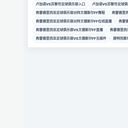
卢加诺VS苏黎世足球俱乐部入口
卢加诺VS苏黎世足球
弗雷德里西亚足球俱乐部对阵文德斯尔FF赛程
弗雷德里
弗雷德里西亚足球俱乐部对阵文德斯尔FF在线直播
弗雷
弗雷德里西亚足球俱乐部VS文德斯尔FF直播
弗雷德里西
弗雷德里西亚足球俱乐部VS文德斯尔FF无插件
腓特烈斯