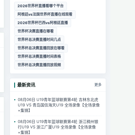
2026世界杯直播看哪个平台
阿根廷vs法国世界杯直播在线观看
2026世界杯巴西vs阿根廷直播
世界杯决赛直播在哪看
世界杯总决赛直播时间几点
世界杯总决赛直播回放在哪看
世界杯总决赛直播时间表格
世界杯总决赛直播回放视频
最新资讯
更多
08月06日 U19青年篮球联赛第4轮 吉林东北虎
U19 VS 青岛国信海天U19 全场录像【全场录像
+集锦】
08月06日 U19青年篮球联赛第4轮 浙江稠州银
行U19 VS 浙江广厦U19 全场录像【全场录像
+集锦】