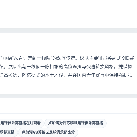
菲尔德“从青训营到一线队”的深厚传统。球队主要征战英超U19联赛
绩，展现出与一线队一脉相承的高位逼抢与快速转换风格。凭借梅
送杰拉德、阿诺德式的本土才俊，并在国内青年赛事中保持强劲竞
世足球俱乐部直播在线观看
卢加诺对阵苏黎世足球俱乐部直播
俱乐部直播
卢加诺VS苏黎世足球俱乐部比分