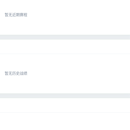
暂无近期赛程
暂无历史战绩