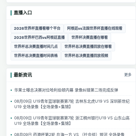
直播入口
2026世界杯直播看哪个平台
阿根廷vs法国世界杯直播在线观看
2026世界杯巴西vs阿根廷直播
世界杯决赛直播在哪看
世界杯总决赛直播时间几点
世界杯总决赛直播回放在哪看
世界杯总决赛直播时间表格
世界杯总决赛直播回放视频
最新资讯
更多
华莱士曝总决赛对位哈利伯顿内幕 录像纠错第二场完成反弹
08月09日 U19青年篮球联赛第7轮 吉林东北虎U19 VS 深圳新世纪
U19 全场录像【全场录像+集锦】
08月09日 U19青年篮球联赛第7轮 浙江稠州银行U19 VS 山东山高
U19 全场录像【全场录像+集锦】
08月09日 药港杯第2轮 在海一方 VS （社会组）银河 全场录像