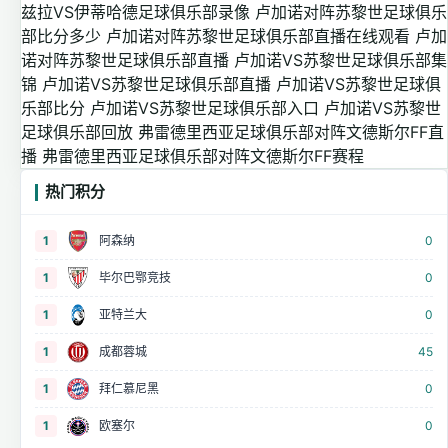
兹拉VS伊蒂哈德足球俱乐部录像
卢加诺对阵苏黎世足球俱乐
部比分多少
卢加诺对阵苏黎世足球俱乐部直播在线观看
卢加
诺对阵苏黎世足球俱乐部直播
卢加诺VS苏黎世足球俱乐部集
锦
卢加诺VS苏黎世足球俱乐部直播
卢加诺VS苏黎世足球俱
乐部比分
卢加诺VS苏黎世足球俱乐部入口
卢加诺VS苏黎世
足球俱乐部回放
弗雷德里西亚足球俱乐部对阵文德斯尔FF直
播
弗雷德里西亚足球俱乐部对阵文德斯尔FF赛程
热门积分
1
阿森纳
0
1
毕尔巴鄂竞技
0
1
亚特兰大
0
1
成都蓉城
45
1
拜仁慕尼黑
0
1
欧塞尔
0