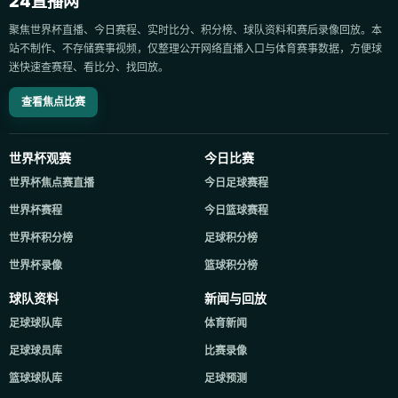
24直播网
聚焦世界杯直播、今日赛程、实时比分、积分榜、球队资料和赛后录像回放。本
站不制作、不存储赛事视频，仅整理公开网络直播入口与体育赛事数据，方便球
迷快速查赛程、看比分、找回放。
查看焦点比赛
世界杯观赛
今日比赛
世界杯焦点赛直播
今日足球赛程
世界杯赛程
今日篮球赛程
世界杯积分榜
足球积分榜
世界杯录像
篮球积分榜
球队资料
新闻与回放
足球球队库
体育新闻
足球球员库
比赛录像
篮球球队库
足球预测