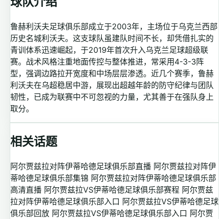
球队介绍
鲁赫利沃夫足球俱乐部成立于2003年，主场位于乌克兰西部
历史名城利沃夫。这支球队虽建队时间不长，却凭借扎实的
青训体系迅速崛起，于2019年首次升入乌克兰足球超级联
赛。战术风格注重地面传控与整体推进，常采用4-3-3阵
型，强调边路拉开宽度和中场层层渗透。近几个赛季，鲁赫
利沃夫在乌超稳居中游，展现出超越年龄的防守纪律与团队
韧性，已成为联赛中不可忽视的力量，尤其善于在强队身上
取分。
相关话题
阿尔贾兹拉对阵伊蒂哈德足球俱乐部直播
阿尔贾兹拉对阵伊
蒂哈德足球俱乐部集锦
阿尔贾兹拉对阵伊蒂哈德足球俱乐部
高清直播
阿尔贾兹拉VS伊蒂哈德足球俱乐部赛程
阿尔贾兹
拉对阵伊蒂哈德足球俱乐部入口
阿尔贾兹拉VS伊蒂哈德足球
俱乐部回放
阿尔贾兹拉VS伊蒂哈德足球俱乐部入口
阿尔贾