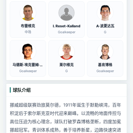
布雷维克
I. Reset-Kalland
A·波夏达瓦
中场
Goalkeeper
G
马德斯·埃克雷姆·米克勒布斯特
莱尔维克
基肯博格
Goalkeeper
G
Goalkeeper
球队介绍
挪威超级联赛劲旅莫尔德，1911年诞生于默勒峡湾，百年
积淀后于索尔斯克亚时代迎来巅峰。以流畅的地面传控与
高位压迫为核心理念，球队打破罗森博格垄断，四度加冕
挪超冠军。青训体系成熟，善于培养新星，边路快速突进