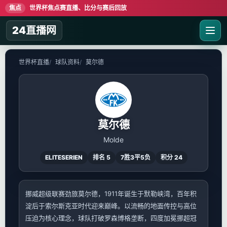
焦点
世界杯焦点赛直播、比分与赛后回放
24直播网
世界杯直播
球队资料
莫尔德
莫尔德
Molde
ELITESERIEN
排名 5
7胜3平5负
积分 24
挪威超级联赛劲旅莫尔德，1911年诞生于默勒峡湾，百年积
淀后于索尔斯克亚时代迎来巅峰。以流畅的地面传控与高位
压迫为核心理念，球队打破罗森博格垄断，四度加冕挪超冠