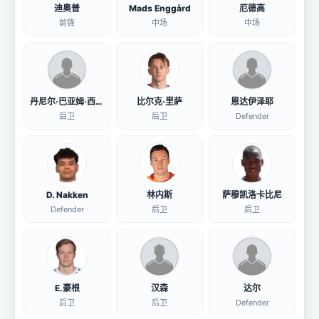
迪奥普
Mads Enggård
厄德高
前锋
中场
中场
丹尼尔·巴亚姆·西尔特
比尔克·里萨
恩达伊泽耶
后卫
后卫
Defender
D. Nakken
林内斯
萨穆凯洛卡比尼
Defender
后卫
后卫
E.豪根
汉森
达尔
后卫
后卫
Defender