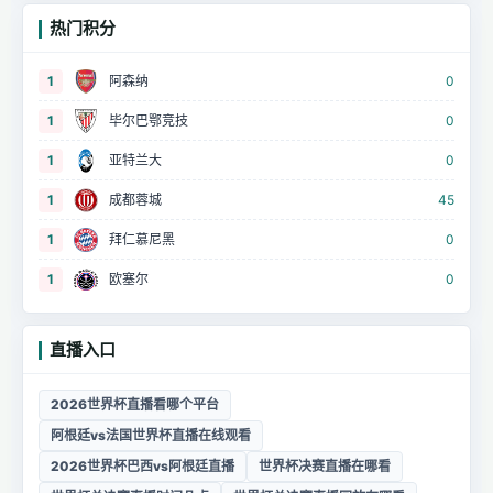
热门积分
1
阿森纳
0
1
毕尔巴鄂竞技
0
1
亚特兰大
0
1
成都蓉城
45
1
拜仁慕尼黑
0
1
欧塞尔
0
直播入口
2026世界杯直播看哪个平台
阿根廷vs法国世界杯直播在线观看
2026世界杯巴西vs阿根廷直播
世界杯决赛直播在哪看