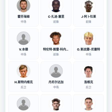
霍芬海姆
C·扎迪·塞里
J·阿卜杜莱
中场
前锋
前锋
V.本德
特伦特·图雷·科内·多赫蒂
O. 斯皮滕-尼塞特
中场
前锋
中场
H.斯特内维克
丹尼尔达加
洛维克
后卫
中场
后卫