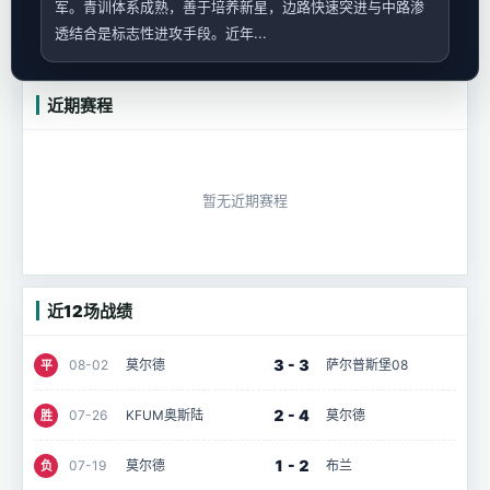
军。青训体系成熟，善于培养新星，边路快速突进与中路渗
透结合是标志性进攻手段。近年...
近期赛程
暂无近期赛程
近12场战绩
3 - 3
08-02
莫尔德
萨尔普斯堡08
平
2 - 4
07-26
KFUM奥斯陆
莫尔德
胜
1 - 2
07-19
莫尔德
布兰
负