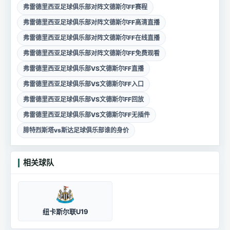
弗雷德里西亚足球俱乐部对阵文德斯尔FF赛程
弗雷德里西亚足球俱乐部对阵文德斯尔FF高清直播
弗雷德里西亚足球俱乐部对阵文德斯尔FF在线直播
弗雷德里西亚足球俱乐部对阵文德斯尔FF免费观看
弗雷德里西亚足球俱乐部VS文德斯尔FF直播
弗雷德里西亚足球俱乐部VS文德斯尔FF入口
弗雷德里西亚足球俱乐部VS文德斯尔FF回放
弗雷德里西亚足球俱乐部VS文德斯尔FF无插件
腓特烈斯塔vs斯达足球俱乐部谁的身价
相关球队
纽卡斯尔联U19