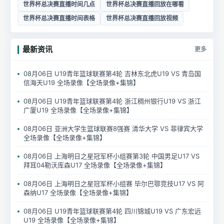
世界杯总决赛直播时间几点
世界杯总决赛直播回放在哪看
世界杯总决赛直播时间表格
世界杯总决赛直播回放视频
最新资讯
更多
08月06日 U19青年篮球联赛第4轮 吉林东北虎U19 VS 青岛国
信海天U19 全场录像【全场录像+集锦】
08月06日 U19青年篮球联赛第4轮 浙江稠州银行U19 VS 浙江
广厦U19 全场录像【全场录像+集锦】
08月06日 亚洲大学生篮球联赛8强赛 清华大学 VS 菲律宾大学
全场录像【全场录像+集锦】
08月06日 上海明日之星冠军杯小组赛第3轮 中国男足U17 VS
拜耳04勒沃库森U17 全场录像【全场录像+集锦】
08月06日 上海明日之星冠军杯小组赛 毕尔巴鄂竞技U17 VS 阿
森纳U17 全场录像【全场录像+集锦】
08月06日 U19青年篮球联赛第4轮 四川锦城U19 VS 广东宏远
U19 全场录像【全场录像+集锦】