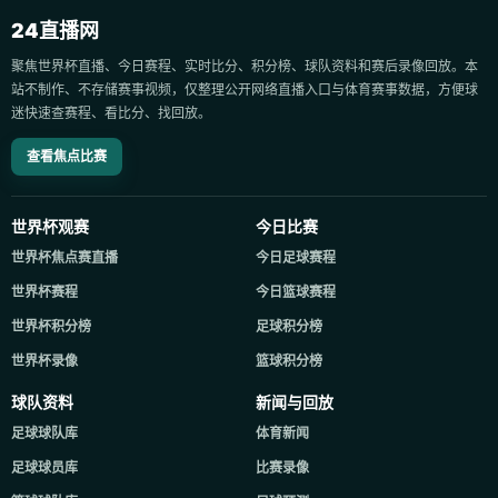
24直播网
聚焦世界杯直播、今日赛程、实时比分、积分榜、球队资料和赛后录像回放。本
站不制作、不存储赛事视频，仅整理公开网络直播入口与体育赛事数据，方便球
迷快速查赛程、看比分、找回放。
查看焦点比赛
世界杯观赛
今日比赛
世界杯焦点赛直播
今日足球赛程
世界杯赛程
今日篮球赛程
世界杯积分榜
足球积分榜
世界杯录像
篮球积分榜
球队资料
新闻与回放
足球球队库
体育新闻
足球球员库
比赛录像