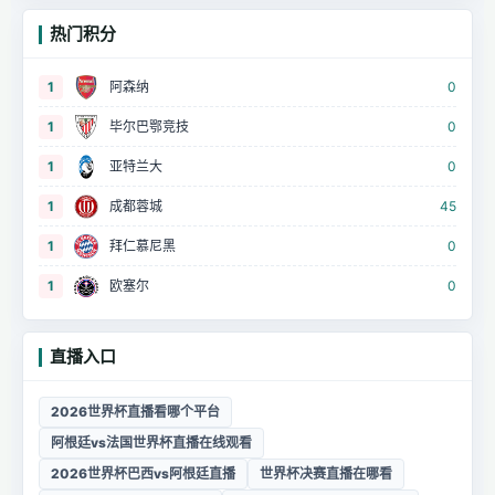
热门积分
1
阿森纳
0
1
毕尔巴鄂竞技
0
1
亚特兰大
0
1
成都蓉城
45
1
拜仁慕尼黑
0
1
欧塞尔
0
直播入口
2026世界杯直播看哪个平台
阿根廷vs法国世界杯直播在线观看
2026世界杯巴西vs阿根廷直播
世界杯决赛直播在哪看