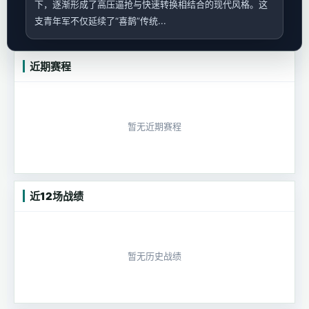
下，逐渐形成了高压逼抢与快速转换相结合的现代风格。这
支青年军不仅延续了“喜鹊”传统...
近期赛程
暂无近期赛程
近12场战绩
暂无历史战绩