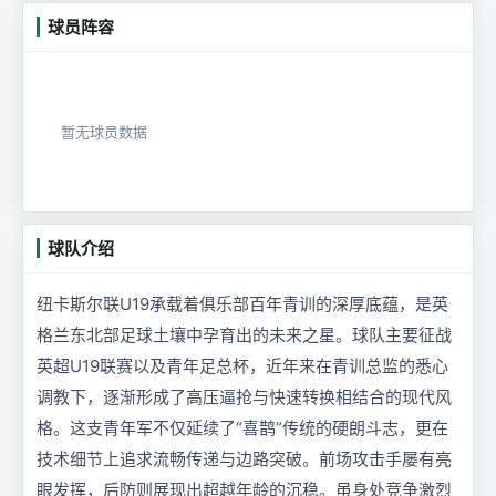
球员阵容
暂无球员数据
球队介绍
纽卡斯尔联U19承载着俱乐部百年青训的深厚底蕴，是英
格兰东北部足球土壤中孕育出的未来之星。球队主要征战
英超U19联赛以及青年足总杯，近年来在青训总监的悉心
调教下，逐渐形成了高压逼抢与快速转换相结合的现代风
格。这支青年军不仅延续了“喜鹊”传统的硬朗斗志，更在
技术细节上追求流畅传递与边路突破。前场攻击手屡有亮
眼发挥，后防则展现出超越年龄的沉稳。虽身处竞争激烈