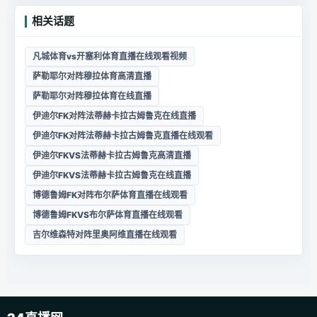
相关话题
凡城体育vs开塞利体育直播在线观看视频
萨勒耶尔对阵穆拉体育高清直播
萨勒耶尔对阵穆拉体育在线直播
伊迪尔FK对阵法蒂赫卡拉古姆鲁克在线直播
伊迪尔FK对阵法蒂赫卡拉古姆鲁克直播在线观看
伊迪尔FKVS法蒂赫卡拉古姆鲁克高清直播
伊迪尔FKVS法蒂赫卡拉古姆鲁克在线直播
博德鲁姆FK对阵布尔萨体育直播在线观看
博德鲁姆FKVS布尔萨体育直播在线观看
吉尔维森特对阵里奥阿维直播在线观看