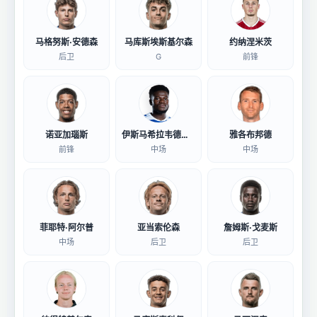
马格努斯·安德森
马库斯埃斯基尔森
约纳涅米茨
后卫
G
前锋
诺亚加瑙斯
伊斯马希拉韦德拉奥戈
雅各布邦德
前锋
中场
中场
菲耶特·阿尔普
亚当索伦森
詹姆斯·戈麦斯
中场
后卫
后卫