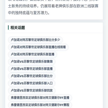
土新秀的持续培养，仍展现着老牌俱乐部在欧洲二线联赛
中的独特底蕴与复苏潜力。
相关话题
卢加诺对阵苏黎世足球俱乐部比分多少
卢加诺对阵苏黎世足球俱乐部直播在线观看
卢加诺对阵苏黎世足球俱乐部直播
卢加诺VS苏黎世足球俱乐部集锦
卢加诺VS苏黎世足球俱乐部直播
卢加诺VS苏黎世足球俱乐部比分
卢加诺VS苏黎世足球俱乐部入口
卢加诺VS苏黎世足球俱乐部回放
弗雷德里西亚足球俱乐部对阵文德斯尔FF直播
弗雷德里西亚足球俱乐部对阵文德斯尔FF赛程