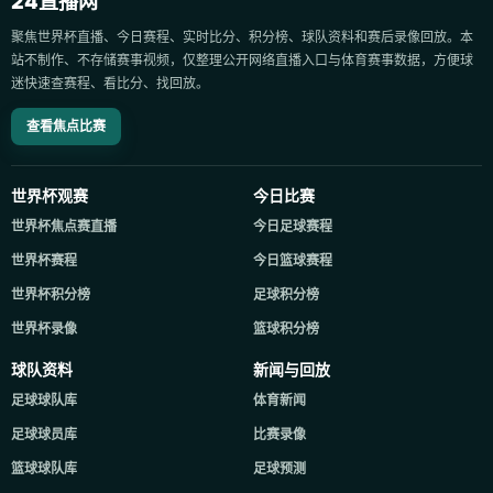
24直播网
聚焦世界杯直播、今日赛程、实时比分、积分榜、球队资料和赛后录像回放。本
站不制作、不存储赛事视频，仅整理公开网络直播入口与体育赛事数据，方便球
迷快速查赛程、看比分、找回放。
查看焦点比赛
世界杯观赛
今日比赛
世界杯焦点赛直播
今日足球赛程
世界杯赛程
今日篮球赛程
世界杯积分榜
足球积分榜
世界杯录像
篮球积分榜
球队资料
新闻与回放
足球球队库
体育新闻
足球球员库
比赛录像
篮球球队库
足球预测