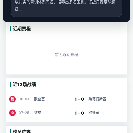
以扎实的青训体系闻名，培养出多名国脚。征战丹麦足球超
级...
近期赛程
暂无近期赛程
近12场战绩
1 - 0
08-04
欧登塞
桑德捷斯基
胜
1 - 0
07-25
维堡
欧登塞
负
球员阵容