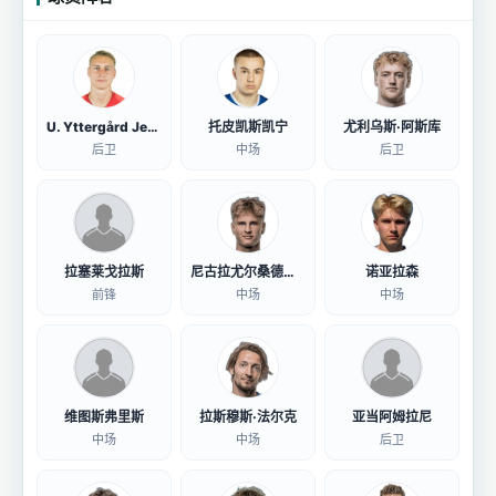
U. Yttergård Jenssen
托皮凯斯凯宁
尤利乌斯·阿斯库
后卫
中场
后卫
拉塞莱戈拉斯
尼古拉尤尔桑德伯格
诺亚拉森
前锋
中场
中场
维图斯弗里斯
拉斯穆斯·法尔克
亚当阿姆拉尼
中场
中场
后卫