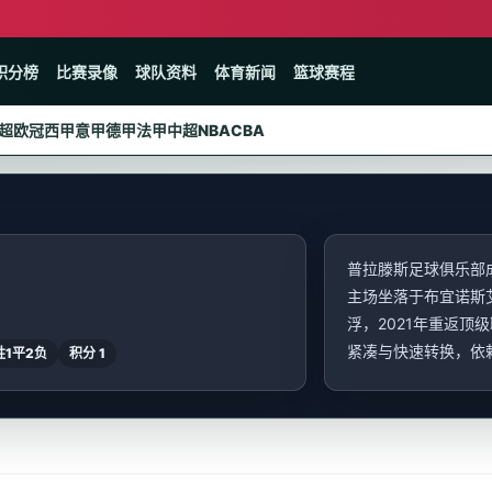
积分榜
比赛录像
球队资料
体育新闻
篮球赛程
超
欧冠
西甲
意甲
德甲
法甲
中超
NBA
CBA
普拉滕斯足球俱乐部
主场坐落于布宜诺斯
浮，2021年重返
紧凑与快速转换，依赖
胜1平2负
积分 1