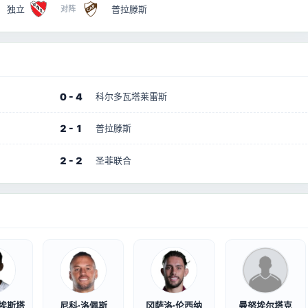
独立
普拉滕斯
对阵
0 - 4
科尔多瓦塔莱雷斯
2 - 1
普拉滕斯
2 - 2
圣菲联合
库埃斯塔
尼科·洛佩斯
冈萨洛·伦西纳
曼努埃尔塔克