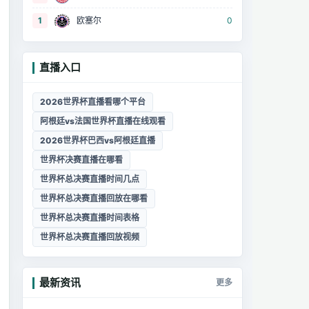
1
欧塞尔
0
直播入口
2026世界杯直播看哪个平台
阿根廷vs法国世界杯直播在线观看
2026世界杯巴西vs阿根廷直播
世界杯决赛直播在哪看
世界杯总决赛直播时间几点
世界杯总决赛直播回放在哪看
世界杯总决赛直播时间表格
世界杯总决赛直播回放视频
最新资讯
更多