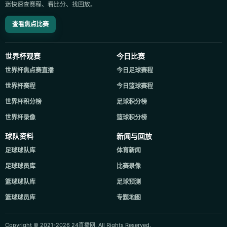
迷快速查赛程、看比分、找回放。
查看焦点比赛
世界杯观赛
今日比赛
世界杯焦点赛直播
今日足球赛程
世界杯赛程
今日篮球赛程
世界杯积分榜
足球积分榜
世界杯录像
篮球积分榜
球队资料
新闻与回放
足球球队库
体育新闻
足球球员库
比赛录像
篮球球队库
足球预测
篮球球员库
专题地图
Copyright © 2021-2026 24直播网. All Rights Reserved.