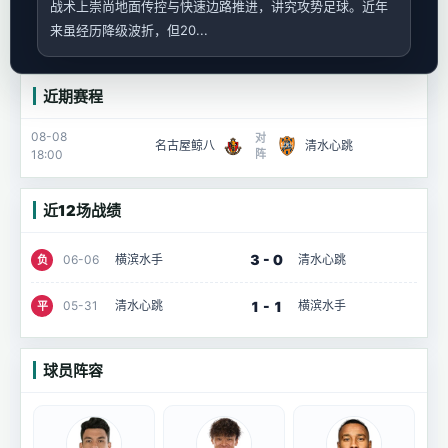
战术上崇尚地面传控与快速边路推进，讲究攻势足球。近年
来虽经历降级波折，但20...
近期赛程
08-08
对
名古屋鲸八
清水心跳
18:00
阵
近12场战绩
3 - 0
06-06
横滨水手
清水心跳
负
1 - 1
05-31
清水心跳
横滨水手
平
球员阵容