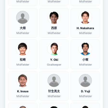
Midfielder
Midfielder
Midfielder
大畑
西原
H. Nakahara
Midfielder
Midfielder
Midfielder
松崎
Y. Oki
小塚
Midfielder
Goalkeeper
Midfielder
K. Inoue
针生亮太
D. Yuji
Midfielder
Midfielder
Midfielder