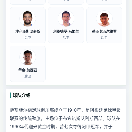
埃利亚斯戈麦斯
利桑德罗·马加兰
蒂亚戈西尔维罗
后卫
后卫
后卫
华金·加西亚
后卫
球队介绍
萨斯菲尔德足球俱乐部成立于1910年，是阿根廷足球甲级
联赛的传统劲旅，主场位于布宜诺斯艾利斯西部。球队在
1990年代迎来黄金时期，曾七次夺得阿甲冠军，并于