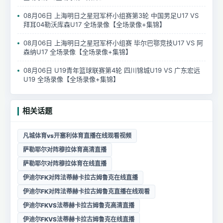
08月06日 上海明日之星冠军杯小组赛第3轮 中国男足U17 VS
拜耳04勒沃库森U17 全场录像【全场录像+集锦】
08月06日 上海明日之星冠军杯小组赛 毕尔巴鄂竞技U17 VS 阿
森纳U17 全场录像【全场录像+集锦】
08月06日 U19青年篮球联赛第4轮 四川锦城U19 VS 广东宏远
U19 全场录像【全场录像+集锦】
相关话题
凡城体育vs开塞利体育直播在线观看视频
萨勒耶尔对阵穆拉体育高清直播
萨勒耶尔对阵穆拉体育在线直播
伊迪尔FK对阵法蒂赫卡拉古姆鲁克在线直播
伊迪尔FK对阵法蒂赫卡拉古姆鲁克直播在线观看
伊迪尔FKVS法蒂赫卡拉古姆鲁克高清直播
伊迪尔FKVS法蒂赫卡拉古姆鲁克在线直播