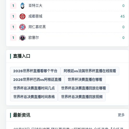
1
亚特兰大
0
1
成都蓉城
45
1
拜仁慕尼黑
0
1
欧塞尔
0
直播入口
2026世界杯直播看哪个平台
阿根廷vs法国世界杯直播在线观看
2026世界杯巴西vs阿根廷直播
世界杯决赛直播在哪看
世界杯总决赛直播时间几点
世界杯总决赛直播回放在哪看
世界杯总决赛直播时间表格
世界杯总决赛直播回放视频
最新资讯
更多