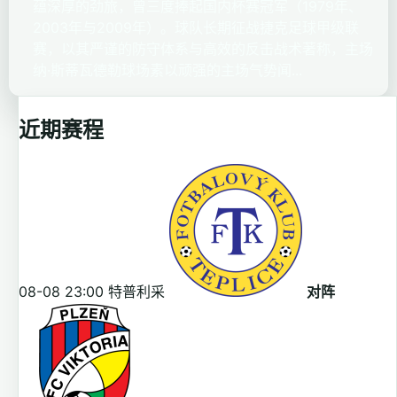
蕴深厚的劲旅，曾三度捧起国内杯赛冠军（1979年、
2003年与2009年）。球队长期征战捷克足球甲级联
赛，以其严谨的防守体系与高效的反击战术著称，主场
纳·斯蒂瓦德勒球场素以顽强的主场气势闻...
近期赛程
08-08 23:00
特普利采
对阵