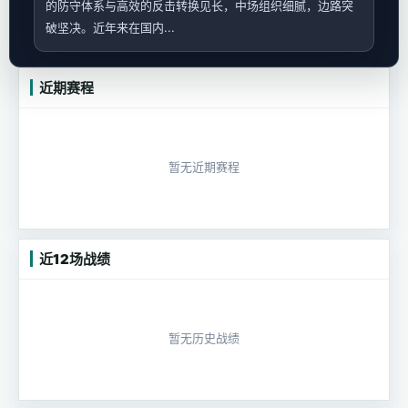
的防守体系与高效的反击转换见长，中场组织细腻，边路突
破坚决。近年来在国内...
近期赛程
暂无近期赛程
近12场战绩
暂无历史战绩