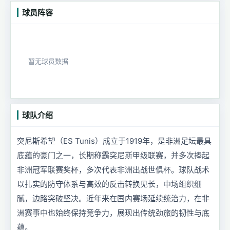
球员阵容
暂无球员数据
球队介绍
突尼斯希望（ES Tunis）成立于1919年，是非洲足坛最具
底蕴的豪门之一，长期称霸突尼斯甲级联赛，并多次捧起
非洲冠军联赛奖杯，多次代表非洲出战世俱杯。球队战术
以扎实的防守体系与高效的反击转换见长，中场组织细
腻，边路突破坚决。近年来在国内赛场延续统治力，在非
洲赛事中也始终保持竞争力，展现出传统劲旅的韧性与底
蕴。