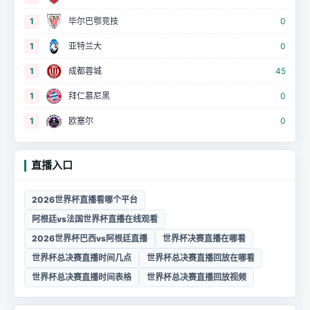
1
毕尔巴鄂竞技
0
1
亚特兰大
0
1
成都蓉城
45
1
拜仁慕尼黑
0
1
欧塞尔
0
直播入口
2026世界杯直播看哪个平台
阿根廷vs法国世界杯直播在线观看
2026世界杯巴西vs阿根廷直播
世界杯决赛直播在哪看
世界杯总决赛直播时间几点
世界杯总决赛直播回放在哪看
世界杯总决赛直播时间表格
世界杯总决赛直播回放视频