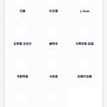
巴赫
杜伦德
J. Duin
-
-
-
瓦希德·法吉尔
赫特米
马蒂亚斯·延森
-
-
-
韦斯特高
马库森
加梅尔加德
-
-
-