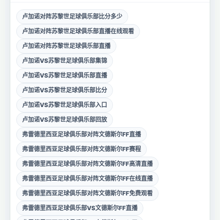
卢加诺对阵苏黎世足球俱乐部比分多少
卢加诺对阵苏黎世足球俱乐部直播在线观看
卢加诺对阵苏黎世足球俱乐部直播
卢加诺VS苏黎世足球俱乐部集锦
卢加诺VS苏黎世足球俱乐部直播
卢加诺VS苏黎世足球俱乐部比分
卢加诺VS苏黎世足球俱乐部入口
卢加诺VS苏黎世足球俱乐部回放
弗雷德里西亚足球俱乐部对阵文德斯尔FF直播
弗雷德里西亚足球俱乐部对阵文德斯尔FF赛程
弗雷德里西亚足球俱乐部对阵文德斯尔FF高清直播
弗雷德里西亚足球俱乐部对阵文德斯尔FF在线直播
弗雷德里西亚足球俱乐部对阵文德斯尔FF免费观看
弗雷德里西亚足球俱乐部VS文德斯尔FF直播