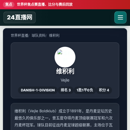
焦点
世界杯焦点赛直播、比分与赛后回放
24直播网
世界杯直播
球队资料
维积利
维积利
Vejle
DANISH-1-DIVISION
排名 3
1胜1平0负
积分 4
维积利（Vejle Boldklub）成立于1891年，是丹麦足坛历史
最悠久的俱乐部之一，曾五度夺得丹麦顶级联赛冠军和六次
丹麦杯冠军。球队目前征战丹麦足球超级联赛，主场位于瓦