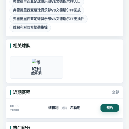
弗雷德里西亚足球俱乐部VS文德斯尔FF入口
弗雷德里西亚足球俱乐部VS文德斯尔FF回放
弗雷德里西亚足球俱乐部VS文德斯尔FF无插件
维积利对阵希勒勒集锦
相关球队
维积利
近期赛程
全部
08-09
维积利
希勒勒
预约
对阵
20:00
热门积分