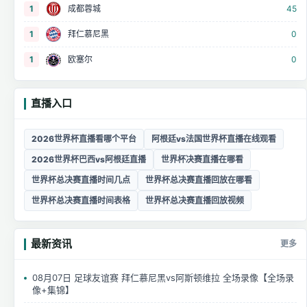
1
成都蓉城
45
1
拜仁慕尼黑
0
1
欧塞尔
0
直播入口
2026世界杯直播看哪个平台
阿根廷vs法国世界杯直播在线观看
2026世界杯巴西vs阿根廷直播
世界杯决赛直播在哪看
世界杯总决赛直播时间几点
世界杯总决赛直播回放在哪看
世界杯总决赛直播时间表格
世界杯总决赛直播回放视频
最新资讯
更多
08月07日 足球友谊赛 拜仁慕尼黑vs阿斯顿维拉 全场录像【全场录
像+集锦】