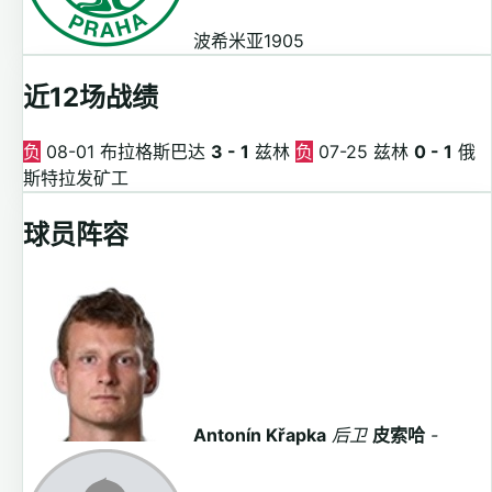
波希米亚1905
近12场战绩
负
08-01
布拉格斯巴达
3 - 1
兹林
负
07-25
兹林
0 - 1
俄
斯特拉发矿工
球员阵容
Antonín Křapka
后卫
皮索哈
-