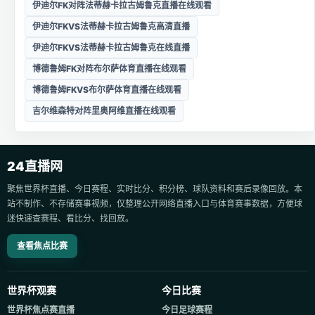
伊迪尔FK对阵法蒂赫卡拉古姆鲁克直播在线观看
伊迪尔FKVS法蒂赫卡拉古姆鲁克高清直播
伊迪尔FKVS法蒂赫卡拉古姆鲁克在线直播
博德鲁姆FK对阵布尔萨体育直播在线观看
博德鲁姆FKVS布尔萨体育直播在线观看
吉尔维森特对阵里奥阿维直播在线观看
24直播网
聚焦世界杯直播、今日赛程、实时比分、积分榜、球队资料和赛后录像回放。本
站不制作、不存储赛事视频，仅整理公开网络直播入口与体育赛事数据，方便球
迷快速查赛程、看比分、找回放。
查看焦点比赛
世界杯观赛
今日比赛
世界杯焦点赛直播
今日足球赛程