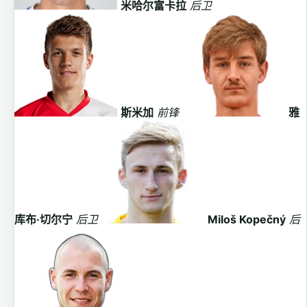
米哈尔富卡拉
后卫
斯米加
前锋
雅
库布·切尔宁
后卫
Miloš Kopečný
后