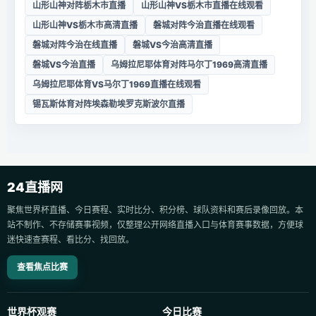
山形山神对阵栃木市直播
山形山神VS栃木市直播在线观看
山形山神VS栃木市高清直播
磐城对阵今治直播在线观看
磐城对阵今治在线直播
磐城VS今治高清直播
磐城VS今治直播
乌姆拉尼耶体育对阵马尔丁1969高清直播
乌姆拉尼耶体育VS马尔丁1969直播在线观看
锡瓦斯体育对阵埃森勒埃罗克斯波尔直播
24直播网
聚焦世界杯直播、今日赛程、实时比分、积分榜、球队资料和赛后录像回放。本
站不制作、不存储赛事视频，仅整理公开网络直播入口与体育赛事数据，方便球
迷快速查赛程、看比分、找回放。
查看焦点比赛
世界杯观赛
今日比赛