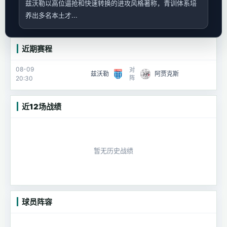
兹沃勒以高位逼抢和快速转换的进攻风格著称，青训体系培
养出多名本土才...
近期赛程
08-09
对
兹沃勒
阿贾克斯
20:30
阵
近12场战绩
暂无历史战绩
球员阵容